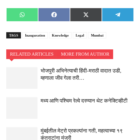
Share
Share
Share
Share
WhatsApp
Facebook
X
Telegra
on
on
on
on
(Twitter)
TAGS
Inauguration
Knowledge
Legal
Mumbai
RELATED ARTICLES
MORE FROM AUTHOR
भोजपुरी अभिनेत्याची हिंदी-मराठी वादात उडी,
म्हणाला जीव गेला तरी…
मध्य आणि पश्चिम रेल्वे दरम्यान थेट कनेक्टिव्हीटी
मुंबईतील मेट्रो प्रकल्पांना गती, महत्वाच्या १९
कंत्राटांना मंजुरी