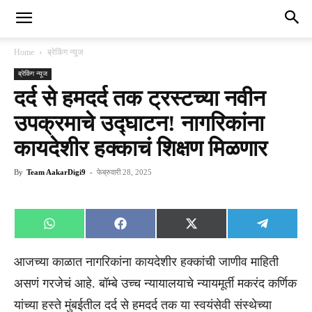
Home
ब्रेकिंग न्यूज
ब्रेकिंग न्यूज
दर्द से हमदर्द तक ट्रस्टच्या नवीन
उपक्रमाचे उद्घाटन! नागरिकांना
कायदेशीर हक्काचं शिक्षण मिळणार
By
Team AakarDigi9
-
फेब्रुवारी 28, 2025
Share
Share
Share
Share
WhatsApp
Facebook
X
Telegra
on
on
on
on
(Twitter)
आजच्या काळात नागरिकांना कायदेशीर हक्कांची जाणीव माहिती
असणं गरजेचं आहे. बॉम्बे उच्च न्यायालयाचे न्यायमूर्ती मकरंद कर्णिक
यांच्या हस्ते मुंबईतील दर्द से हमदर्द तक या स्वयंसेवी संस्थेच्या