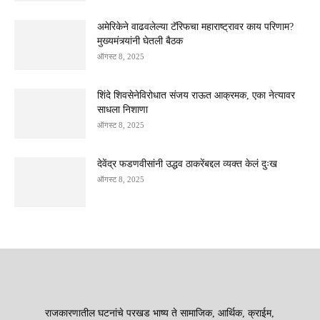
अमेरिकेने वाढवलेल्या टॅरिफचा महाराष्ट्रावर काय परिणाम?
मुख्यमंत्र्यांनी घेतली बैठक
ऑगस्ट 8, 2025
शिंदे शिवसेनेविरोधात संजय राऊत आक्रमक, एका नेत्यावर
साधला निशाणा
ऑगस्ट 8, 2025
देवेंद्र फडणवीसांनी उद्धव ठाकरेंबद्दल व्यक्त केलं दुःख
ऑगस्ट 8, 2025
राजकारणातील घटनांचे परखड भाष्य ते सामाजिक, आर्थिक, क्राईम,