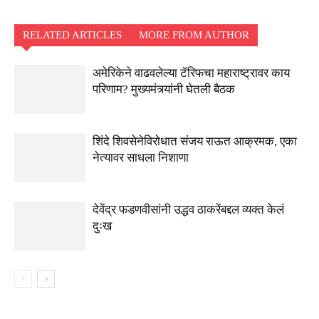
RELATED ARTICLES
MORE FROM AUTHOR
अमेरिकेने वाढवलेल्या टॅरिफचा महाराष्ट्रावर काय
परिणाम? मुख्यमंत्र्यांनी घेतली बैठक
शिंदे शिवसेनेविरोधात संजय राऊत आक्रमक, एका
नेत्यावर साधला निशाणा
देवेंद्र फडणवीसांनी उद्धव ठाकरेंबद्दल व्यक्त केलं
दुःख