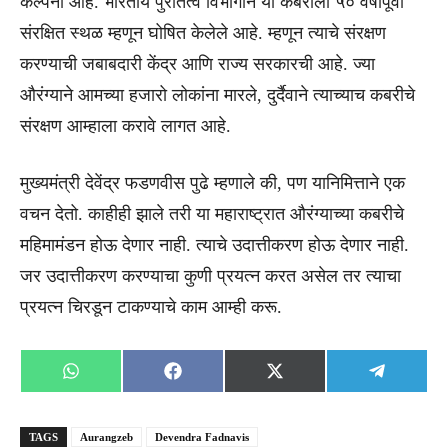
कल्पना आहे. भारतीय पुरातत्व विभागाने या कबरीला ५० वर्षांपूर्वी
संरक्षित स्थळ म्हणून घोषित केलेले आहे. म्हणून त्याचे संरक्षण
करण्याची जबाबदारी केंद्र आणि राज्य सरकारची आहे. ज्या
औरंग्याने आमच्या हजारो लोकांना मारले, दुर्दैवाने त्याच्याच कबरीचे
संरक्षण आम्हाला करावे लागत आहे.
मुख्यमंत्री देवेंद्र फडणवीस पुढे म्हणाले की, पण यानिमित्ताने एक
वचन देतो. काहीही झाले तरी या महाराष्ट्रात औरंग्याच्या कबरीचे
महिमामंडन होऊ देणार नाही. त्याचे उदात्तीकरण होऊ देणार नाही.
जर उदात्तीकरण करण्याचा कुणी प्रयत्न करत असेल तर त्याचा
प्रयत्न चिरडून टाकण्याचे काम आम्ही करू.
Share
Share
Share
Share
WhatsApp
Facebook
X
Telegra
on
on
on
on
(Twitter)
TAGS
Aurangzeb
Devendra Fadnavis