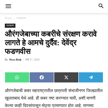
Home
राजकारण
राजकारण
औरंगजेबाच्या कबरीचे संरक्षण करावे
लागते हे आमचे दुर्दैव: देवेंद्र
फडणवीस
By
News Desk
-
मार्च 17, 2025
Share
Share
Share
Share
WhatsApp
Facebook
X
Telegra
on
on
on
on
(Twitter)
औरंगजेबाची कबर महाराष्ट्रातील छत्रपती संभाजीनगर जिल्ह्यातील
खुलताबाद येथे आहे. ही कबर नष्ट करण्यात यावी, अशी मागणी
केल्या काही दिवसांपासून मोठ्या प्रमाणावर होत आहे. मागच्या