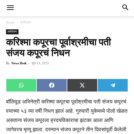
Home
मनोरंजन
मनोरंजन
करिश्मा कपूरचा पूर्वाश्रमीचा पती
संजय कपूरचं निधन
By
News Desk
-
जून 13, 2025
Share
Share
Share
Share
WhatsApp
Facebook
X
Telegra
on
on
on
on
(Twitter)
बॉलिवूड अभिनेत्री करिश्मा कपूरचा पूर्वाश्रमीचा पती संजय कपूरचं
वयाच्या ५३ व्या वर्षी निधन झालं आहे. गुरुवारी युकेमध्ये पोलो खेळत
असताना संजय कपूरला ह्रदयविकाराचा झटका आला आणि
जागेवरच मृत्यू झाला. दरम्यान संजय कपूरने तीन दिवसांपूर्वी केलेली