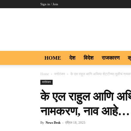
Sign in / Join
Aakar
Digi9
HOME
देश
विदेश
राजकारण
क
Home
मनोरंजन
के एल राहुल आणि अथिया शेट्टीच्या मुलीचं ना
मनोरंजन
के एल राहुल आणि अथिय
नामकरण, नाव आहे…
By
News Desk
-
एप्रिल 18, 2025