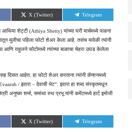
Share
Share
X (Twitter)
Telegram
on
on
िया शेट्टी (Athiya Shetty) यांच्या घरी मार्चमध्ये पाळना
यमातून मुलीचा पहिला फोटो शेअर केला आहे. तसंच यावेळी त्यांनी
 आणि राहुलने फोटोमध्ये त्यांच्या बाळाचा चेहरा उघड केलेला
ह दिसत आहेत. हा फोटो शेअर करताना त्यांनी कॅप्शनमध्ये
vaarah / इवारा – देवाची भेट”. इवारा हा शब्द संस्कृतमधून
 अनुष्का शर्मा, समांथा रुथ प्रभू यांनी कमेंटमध्ये हार्ट इमोजी
Share
Share
X (Twitter)
Telegram
on
on