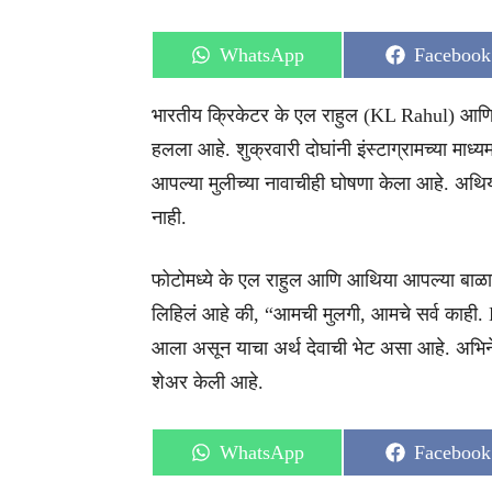
Share
Share
WhatsApp
Facebook
on
on
भारतीय क्रिकेटर के एल राहुल (KL Rahul) आणि आथ
हलला आहे. शुक्रवारी दोघांनी इंस्टाग्रामच्या माध्
आपल्या मुलीच्या नावाचीही घोषणा केला आहे. अथिया
नाही.
फोटोमध्ये के एल राहुल आणि आथिया आपल्या बाळास
लिहिलं आहे की, “आमची मुलगी, आमचे सर्व काही. E
आला असून याचा अर्थ देवाची भेट असा आहे. अभिनेत्री
शेअर केली आहे.
Share
Share
WhatsApp
Facebook
on
on