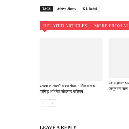
TAGS
Athiya Shetty
K L Rahul
RELATED ARTICLES
MORE FROM A
अक्षय कुमार झा
अफवा की सत्य? तारक मेहता मालिकेतील हा
जाणून घ्या सत्य
प्रसिद्ध अभिनेता सोडणार मालिका
LEAVE A REPLY