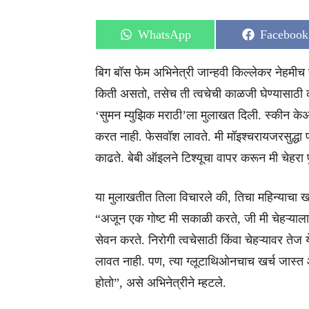
Share
Share
WhatsApp
Facebook
on
on
बिग बॉस फेम अभिनेत्री जान्हवी किल्लेकर नेहमीच 
किती असतो, तसेच ती त्वचेची काळजी घेण्यासाठी क
‘सुमन म्युझिक मराठी’ला मुलाखत दिली. स्कीन केअ
करत नाही. फेसवॉश लावते. मी मॉइश्चरायजरसुद्धा 
काढते. बेबी ऑइलने टिश्यूचा वापर करून मी चेहरा
या मुलाखतीत तिला विचारले की, तिचा महिन्याचा खर
“अजून एक गोष्ट मी सकाळी करते, जी मी चेहऱ्याल
सेवन करते. निरोगी त्वचेसाठी किंवा चेहऱ्यावर तेज
लावत नाही. पण, त्या ग्लूटाथिओनचाच खर्च जास्
होतो”, असे अभिनेत्रीने म्हटले.