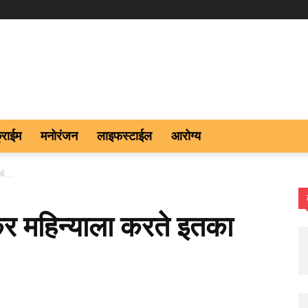
्राईम
मनोरंजन
लाइफस्टाईल
आरोग्य
र्च…
ेकर महिन्याला करते इतका