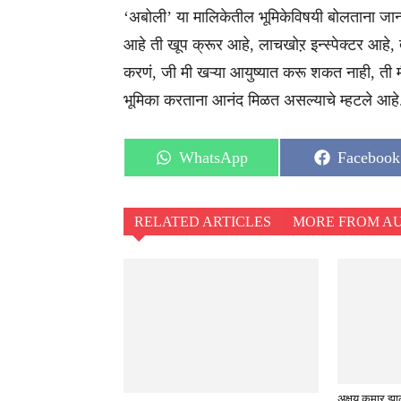
‘अबोली’ या मालिकेतील भूमिकेविषयी बोलताना जान्
आहे ती खूप क्रूर आहे, लाचखोऱ इन्स्पेक्टर आहे, त
करणं, जी मी खऱ्या आयुष्यात करू शकत नाही, ती मी
भूमिका करताना आनंद मिळत असल्याचे म्हटले आहे
Share
Share
WhatsApp
Facebook
on
on
RELATED ARTICLES
MORE FROM A
अक्षय कुमार झा