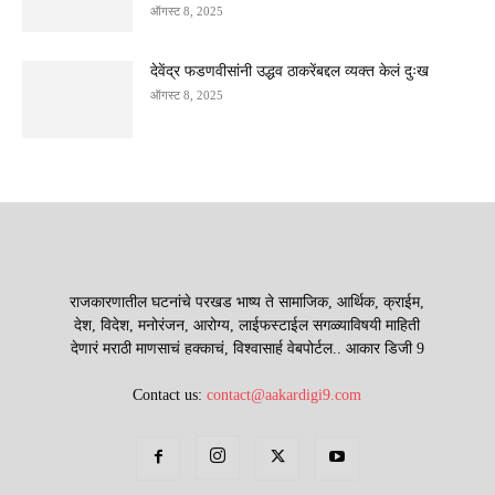
ऑगस्ट 8, 2025
देवेंद्र फडणवीसांनी उद्धव ठाकरेंबद्दल व्यक्त केलं दुःख
ऑगस्ट 8, 2025
राजकारणातील घटनांचे परखड भाष्य ते सामाजिक, आर्थिक, क्राईम,
देश, विदेश, मनोरंजन, आरोग्य, लाईफस्टाईल सगळ्याविषयी माहिती
देणारं मराठी माणसाचं हक्काचं, विश्वासार्ह वेबपोर्टल.. आकार डिजी 9
Contact us:
contact@aakardigi9.com