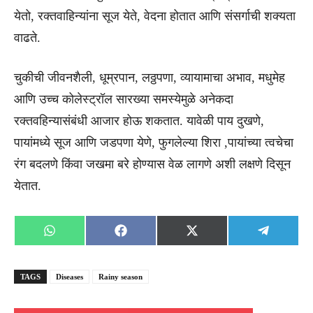
येतो, रक्तवाहिन्यांना सूज येते, वेदना होतात आणि संसर्गाची शक्यता
वाढते.
चुकीची जीवनशैली, धूम्रपान, लठ्ठपणा, व्यायामाचा अभाव, मधुमेह
आणि उच्च कोलेस्ट्रॉल सारख्या समस्येमुळे अनेकदा
रक्तवहिन्यासंबंधी आजार होऊ शकतात. यावेळी पाय दुखणे,
पायांमध्ये सूज आणि जडपणा येणे, फुगलेल्या शिरा ,पायांच्या त्वचेचा
रंग बदलणे किंवा जखमा बरे होण्यास वेळ लागणे अशी लक्षणे दिसून
येतात.
Share
Share
Share
Share
WhatsApp
Facebook
X
Telegra
on
on
on
on
(Twitter)
TAGS
Diseases
Rainy season