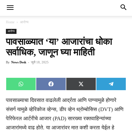
Home
आरोग्य
आरोग्य
पावसाळ्यात ‘या’ आजारांचा धोका
सर्वाधिक, जाणून घ्या माहिती
By
News Desk
-
जुलै 18, 2025
Share
Share
Share
Share
WhatsApp
Facebook
X
Telegra
on
on
on
on
(Twitter)
पावसाळ्याचा दिवसात वाढलेली आर्द्रता आणि पाण्यामुळे होणारे
संसर्ग यामुळे व्हेरिकोज व्हेन्स, डीप व्हेन थ्रोम्बोसिस (DVT) आणि
पेरिफेरल आर्टरीचे आजार (PAD) सारख्या रक्तवाहिन्यांच्या
आजारांमध्ये वाढ होते. या आजारांवर मात कशी करता येईल हे