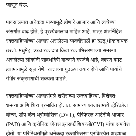
जाणून घेऊ.
पावसाळ्यात अनेकदा पाण्यामुळे होणारे आजार आणि त्वचेच्या
संसर्गात वाढ होते, हे प्रत्येकालाच माहित आहे. मात्र अंतर्निहित
रक्तवाहिन्यांच्या आजार असलेल्या व्यक्तींसाठी हा ऋतू धोकादायक
ठरतो. मधुमेह, उच्च रक्तदाब किंवा रक्ताभिसरणाच्या समस्या
असलेल्या लोकांनी सावधगिरी बाळगणे गरजेचे आहे, कारण दमट
हवामानामुळे सूज येणे, रक्ताच्या गुठळ्या तयार होणे आणि पायांचे
गंभीर संक्रमणाची शक्यता वाढते.
रक्तवाहिन्यांच्या आजारांमुळे शरीराच्या रक्तवाहिन्या, विशेषतः
धमन्या आणि शिरा प्रभावित होतात. सामान्य आजारांमध्ये व्हेरिकोज
व्हेन्स, डीप व्हेन थ्रोम्बोसिस (DVT), पेरिफेरल आर्टरीचे आजार
(PAD) आणि क्रॉनिक व्हेनस इनसफीशियन्सी(CVI) यांचा समावेश
होतो. या परिस्थितींमुळे अनेकदा रक्ताभिसरण प्रक्रियेत अडथळा