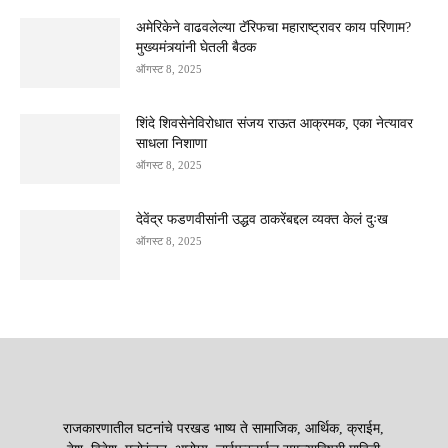
अमेरिकेने वाढवलेल्या टॅरिफचा महाराष्ट्रावर काय परिणाम?
मुख्यमंत्र्यांनी घेतली बैठक
ऑगस्ट 8, 2025
शिंदे शिवसेनेविरोधात संजय राऊत आक्रमक, एका नेत्यावर
साधला निशाणा
ऑगस्ट 8, 2025
देवेंद्र फडणवीसांनी उद्धव ठाकरेंबद्दल व्यक्त केलं दुःख
ऑगस्ट 8, 2025
राजकारणातील घटनांचे परखड भाष्य ते सामाजिक, आर्थिक, क्राईम,