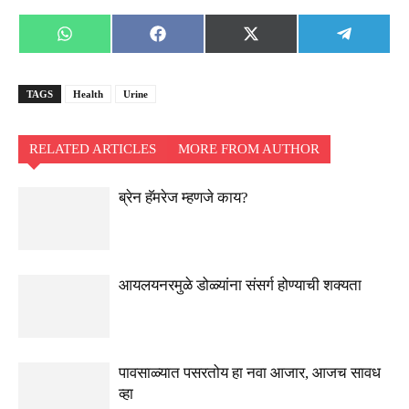
Share
Share
Share
Share
WhatsApp
Facebook
X
Telegra
on
on
on
on
(Twitter)
TAGS
Health
Urine
RELATED ARTICLES
MORE FROM AUTHOR
ब्रेन हॅमरेज म्हणजे काय?
आयलयनरमुळे डोळ्यांना संसर्ग होण्याची शक्यता
पावसाळ्यात पसरतोय हा नवा आजार, आजच सावध
व्हा