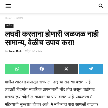
Home
आरोग्य
आरोग्य
लघवी करताना होणारी जळजळ नाही
सामान्य, वेळीच उपाय करा!
By
News Desk
-
एप्रिल 22, 2025
Share
Share
Share
Share
WhatsApp
Facebook
X
Telegra
on
on
on
on
(Twitter)
मागील आठवड्यापासून राज्याला उन्हाचा तडाखा बसत आहे.
त्यातही विदर्भात सर्वाधिक तापमानाची नोंद होत असून पाठोपाठ
मराठवाड्यातदेखील तापमानाचा पारा वाढत आहे. लवकरच मे
महिन्याची सुरूवात होणार आहे. मे महिन्यात पारा आणखी वाढणार