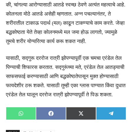
की, चांगल्या आरोग्यासाठी आतडे स्वच्छ ठेवणे अत्यंत महत्वाचे आहे.
कोलनला मोठे आतडे असेही म्हणतात. अन्न पचल्यानंतर, ते
शरीरातील टाकाऊ पदार्थ (मल) काढून टाकण्याचे काम करते. जेव्हा
बद्धकोष्ठता येते तेव्हा कोलनमध्ये मल जमा होऊ लागतो, ज्यामुळे
तुमचे शरीर योग्यरित्या कार्य करू शकत नाही.
यासाठी, सद्गुरू दररोज रात्री झोपण्यापूर्वी एक चमचा एरंडेल तेल
पिण्याची शिफारस करतात. सद्गुरूंच्या मते, एरंडेल तेल आतड्याची
साफसफाई करण्यासाठी आणि बद्धकोष्ठतेपासून मुक्त होण्यासाठी
फायदेशीर ठरू शकते. यासाठी तुम्ही एका ग्लास पाण्यात किंवा दुधात
एरंडेल तेल घालून दररोज रात्री झोपण्यापूर्वी ते पिऊ शकता.
Share
Share
Share
Share
WhatsApp
Facebook
X
Telegra
on
on
on
on
(Twitter)