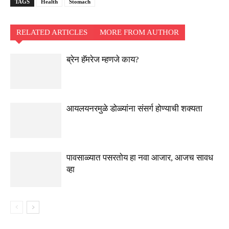
TAGS
Health
Stomach
RELATED ARTICLES
MORE FROM AUTHOR
ब्रेन हॅमरेज म्हणजे काय?
आयलयनरमुळे डोळ्यांना संसर्ग होण्याची शक्यता
पावसाळ्यात पसरतोय हा नवा आजार, आजच सावध
व्हा