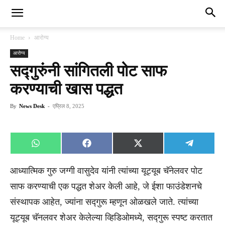
Home
आरोग्य
आरोग्य
सद्गुरुंनी सांगितली पोट साफ
करण्याची खास पद्धत
By
News Desk
-
एप्रिल 8, 2025
Share
Share
Share
Share
WhatsApp
Facebook
X
Telegra
on
on
on
on
(Twitter)
आध्यात्मिक गुरु जग्गी वासुदेव यांनी त्यांच्या यूट्यूब चॅनेलवर पोट
साफ करण्याची एक पद्धत शेअर केली आहे, जे ईशा फाउंडेशनचे
संस्थापक आहेत, ज्यांना सद्गुरू म्हणून ओळखले जाते. त्यांच्या
यूट्यूब चॅनलवर शेअर केलेल्या व्हिडिओमध्ये, सद्गुरू स्पष्ट करतात