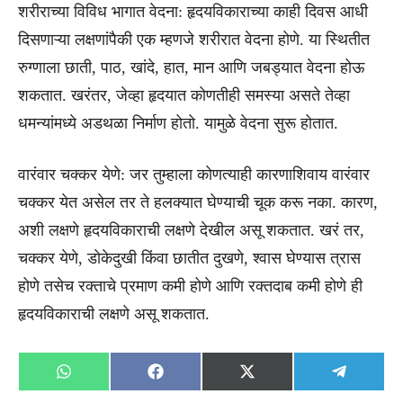
शरीराच्या विविध भागात वेदना: हृदयविकाराच्या काही दिवस आधी
दिसणाऱ्या लक्षणांपैकी एक म्हणजे शरीरात वेदना होणे. या स्थितीत
रुग्णाला छाती, पाठ, खांदे, हात, मान आणि जबड्यात वेदना होऊ
शकतात. खरंतर, जेव्हा हृदयात कोणतीही समस्या असते तेव्हा
धमन्यांमध्ये अडथळा निर्माण होतो. यामुळे वेदना सुरू होतात.
वारंवार चक्कर येणे: जर तुम्हाला कोणत्याही कारणाशिवाय वारंवार
चक्कर येत असेल तर ते हलक्यात घेण्याची चूक करू नका. कारण,
अशी लक्षणे हृदयविकाराची लक्षणे देखील असू शकतात. खरं तर,
चक्कर येणे, डोकेदुखी किंवा छातीत दुखणे, श्वास घेण्यास त्रास
होणे तसेच रक्ताचे प्रमाण कमी होणे आणि रक्तदाब कमी होणे ही
हृदयविकाराची लक्षणे असू शकतात.
Share
Share
Share
Share
WhatsApp
Facebook
X
Telegra
on
on
on
on
(Twitter)