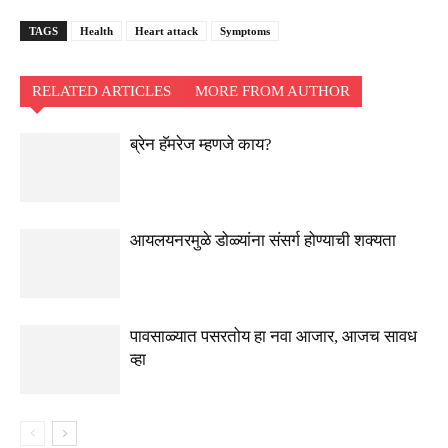
TAGS
Health
Heart attack
Symptoms
RELATED ARTICLES
MORE FROM AUTHOR
ब्रेन हॅमरेज म्हणजे काय?
आयलयनरमुळे डोळ्यांना संसर्ग होण्याची शक्यता
पावसाळ्यात पसरतोय हा नवा आजार, आजच सावध
व्हा