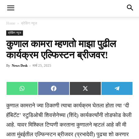
Home
ब्रेकिंग न्यूज
ब्रेकिंग न्यूज
कुणाल कामरा म्हणतो माझा पुढील
कार्यक्रम एल्फिस्टन ब्रीजवर!
By
News Desk
-
मार्च 25, 2025
Share
Share
Share
Share
WhatsApp
Facebook
X
Telegra
on
on
on
on
(Twitter)
कुणाल कामराने ज्या ठिकाणी त्याचा कार्यक्रम घेतला होता त्या ‘दी
हॅबिटॅट’ स्टुडिओची शिवसेनेच्या (शिंदे) कार्यकर्त्यांनी तोडफोड केली
आहे. यावर मिश्किल टिप्पणी करताना कुणालने म्हटलं आहे की मी
आता मुंबईतील एल्फिन्स्टन ब्रीजवर (प्रभादेवी) पुढचा शो करणार