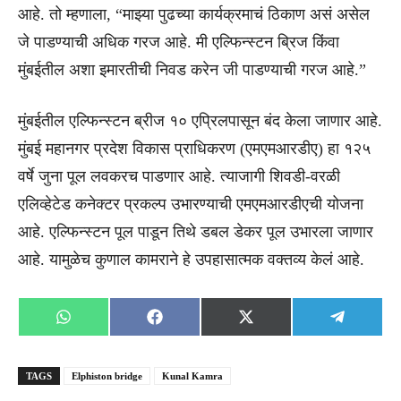
आहे. तो म्हणाला, “माझ्या पुढच्या कार्यक्रमाचं ठिकाण असं असेल
जे पाडण्याची अधिक गरज आहे. मी एल्फिन्स्टन ब्रिज किंवा
मुंबईतील अशा इमारतीची निवड करेन जी पाडण्याची गरज आहे.”
मुंबईतील एल्फिन्स्टन ब्रीज १० एप्रिलपासून बंद केला जाणार आहे.
मुंबई महानगर प्रदेश विकास प्राधिकरण (एमएमआरडीए) हा १२५
वर्षे जुना पूल लवकरच पाडणार आहे. त्याजागी शिवडी-वरळी
एलिव्हेटेड कनेक्टर प्रकल्प उभारण्याची एमएमआरडीएची योजना
आहे. एल्फिन्स्टन पूल पाडून तिथे डबल डेकर पूल उभारला जाणार
आहे. यामुळेच कुणाल कामराने हे उपहासात्मक वक्तव्य केलं आहे.
Share
Share
Share
Share
WhatsApp
Facebook
X
Telegra
on
on
on
on
(Twitter)
TAGS
Elphiston bridge
Kunal Kamra