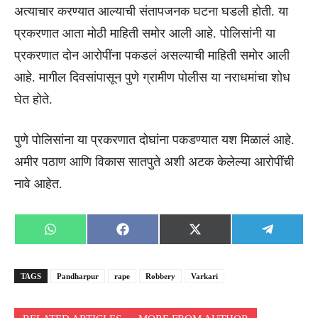
अत्याचार करण्यात आल्याची संतापजनक घटना घडली होती. या
प्रकरणात आता मोठी माहिती समोर आली आहे. पोलिसांनी या
प्रकरणात दोन आरोपींना पकडलं असल्याची माहिती समोर आली
आहे. मागील दिवसांपासून पुणे ग्रामीण पोलीस या नराधमांचा शोध
घेत होते.
पुणे पोलिसांना या प्रकरणात दोघांना पकडण्यात यश मिळालं आहे.
अमीर पठाण आणि विकास सातपुते अशी अटक केलेल्या आरोपींची
नावे आहेत.
Share
Share
Share
Share
WhatsApp
Facebook
X
Telegra
on
on
on
on
(Twitter)
TAGS
Pandharpur
rape
Robbery
Varkari