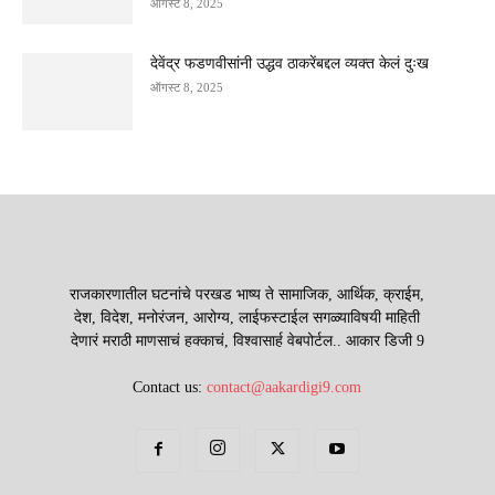
ऑगस्ट 8, 2025
देवेंद्र फडणवीसांनी उद्धव ठाकरेंबद्दल व्यक्त केलं दुःख
ऑगस्ट 8, 2025
राजकारणातील घटनांचे परखड भाष्य ते सामाजिक, आर्थिक, क्राईम,
देश, विदेश, मनोरंजन, आरोग्य, लाईफस्टाईल सगळ्याविषयी माहिती
देणारं मराठी माणसाचं हक्काचं, विश्वासार्ह वेबपोर्टल.. आकार डिजी 9
Contact us:
contact@aakardigi9.com