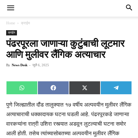
Home
क्राईम
क्राईम
पंढरपूरला जाणाऱ्या कुटुंबाची लूटमार
आणि मुलीवर लैंगिक अत्याचार
By
News Desk
-
जुलै 6, 2025
Share
Share
Share
Share
WhatsApp
Facebook
X
Telegra
on
on
on
on
(Twitter)
पुणे जिल्ह्यातील दौंड तालुक्यात १७ वर्षीय अल्पवयीन मुलीवर लैंगिक
अत्याचाराची धक्कादायक घटना घडली आहे. पंढरपूरकडे जाणाऱ्या
वारकऱ्यांना रात्री उशिरा रस्त्यात अडवून लुटल्याची घटना समोर
आली होती. तसेच त्यांच्यासोबतच्या अल्पवयीन मुलीवर लैंगिक