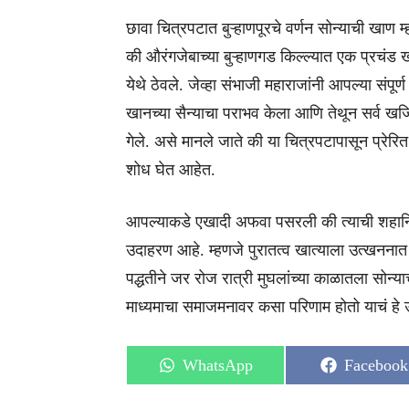
छावा चित्रपटात बुऱ्हाणपूरचे वर्णन सोन्याची खा
की औरंगजेबाच्या बुऱ्हाणगड किल्ल्यात एक प्रचंड खजि
येथे ठेवले. जेव्हा संभाजी महाराजांनी आपल्या संपूर्
खानच्या सैन्याचा पराभव केला आणि तेथून सर्व ख
गेले. असे मानले जाते की या चित्रपटापासून प्रेरित 
शोध घेत आहेत.
आपल्याकडे एखादी अफवा पसरली की त्याची शहानिशा
उदाहरण आहे. म्हणजे पुरातत्व खात्याला उत्खनना
पद्धतीने जर रोज रात्री मुघलांच्या काळातला सोन
माध्यमाचा समाजमनावर कसा परिणाम होतो याचं हे
Share
Share
WhatsApp
Facebook
on
on