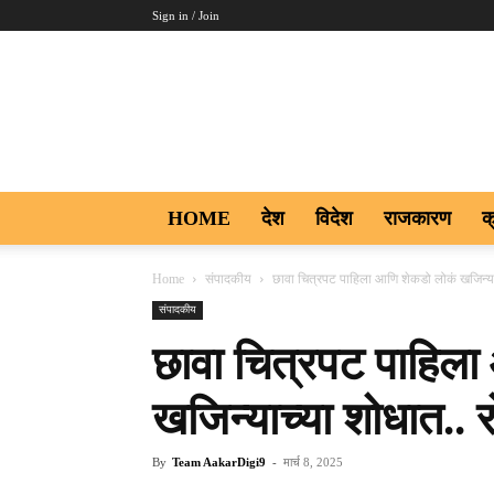
Sign in / Join
Aakar
Digi9
HOME
देश
विदेश
राजकारण
क
Home
संपादकीय
छावा चित्रपट पाहिला आणि शेकडो लोकं खजिन्या
संपादकीय
छावा चित्रपट पाहिला
खजिन्याच्या शोधात.. 
By
Team AakarDigi9
-
मार्च 8, 2025