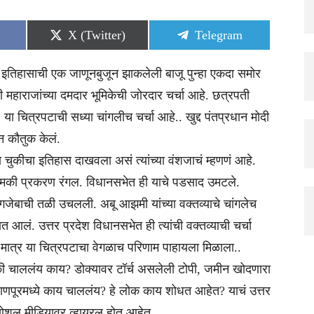
Share
Share
X (Twitter)
Telegram
on
on
 इतिहासाची एक जाणूनबुजून झाकलेली बाजू पुन्हा एकदा समोर
हाराजांच्या दमदार भूमिकेची जोरदार चर्चा आहे. छत्रपती
या चित्रपटाची सध्या चांगलीच चर्चा आहे.. खुद्द पंतप्रधान मोदी
ून कौतुक केलं.
 चुकीचा इतिहास दाखवला असं त्यांच्या वंशजाचं म्हणणं आहे.
धमकी प्रकरण रंगल. विधानसभेत ही याचे पडसाद उमटले.
गजेबाची तळी उचलली. अबू आझमी यांच्या वक्तव्याचे चांगलेच
आलं. उत्तर प्रदेश विधानसभेत ही त्यांची वक्तव्याची चर्चा
मात्र या चित्रपटाचा वेगळाच परिणाम पाहायला मिळाला..
क्की चाललंय काय? डोक्यावर टॉर्च असलेली टोपी, जमीन खोदणारा
ाणपूरमध्ये काय चाललंय? हे लोक काय शोधत आहेत? याचं उत्तर
 सोशल मीडियावर व्हायरल होत आहेत.