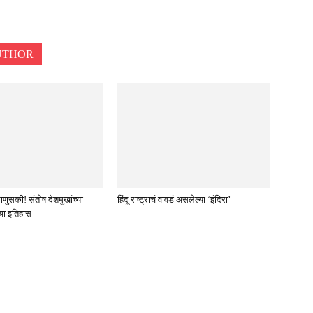
UTHOR
ुसकी! संतोष देशमुखांच्या
हिंदू राष्ट्राचं वावडं असलेल्या ‘इंदिरा’
ंचा इतिहास