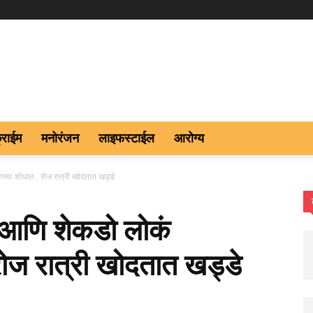
्राईम
मनोरंजन
लाइफस्टाईल
आरोग्य
च्या शोधात.. रोज रात्री खोदतात खड्डे
 आणि शेकडो लोकं
रोज रात्री खोदतात खड्डे