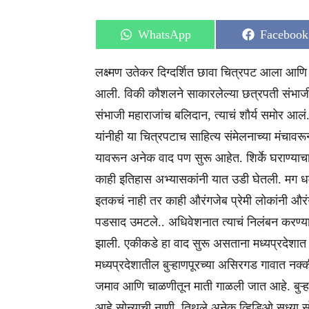
Share
Share
WhatsApp
Facebook
on
on
लक्ष्मण उतेकर दिग्दर्शित छावा चित्रपट आला आणि
आली. विकी कौशलने साकारलेल्या छत्रपती संभाजी म
संभाजी महाराजांच बलिदान, त्याचं शौर्य समोर आलं. 
यांनीही या चित्रपटाच साहित्य संमेलनाच्या मंचावर
यावरून अनेक वाद पण सुरू आहेत. शिर्के घराण्याचा
काही इतिहास अभ्यासकांनी यात उडी घेतली. मग 
इतकचं नाही तर काही औरंगजेब प्रेमी लोकांनी औरं
पडसाद उमटले.. अधिवेशनात त्याचं निलंबन करण्यात 
झाली. एकीकडे हा वाद सुरू असताना मध्यप्रदेशात 
मध्यप्रदेशातील बुऱ्हाणपूरच्या असिरगड गावात न
जमाव आणि चाळणीतून माती गाळली जात आहे. बुऱ्ह
आहे सोन्याची नाणी. तिथले अनेक व्हिडिओ सध्या