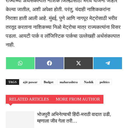
राज्याच्या अर्थसंकल्पात नाशिक जिल्ह्यासाठी भरीव योजना जाहीर
केल्या जातील, अशी अपेक्षा होती. परंतु, यंदाही नाशिककरांना
निराशा हाती आली आहे. मुंबई, पुणे आणि नागपूर मेट्रोसाठी भरीव
तरतूद करताना नाशिकच्या निओ मेट्रोचा मात्र राज्यकत्यांना विसर
पडला. आयटी पार्क व लॉजिस्टिक पार्कचा उल्लेखही अर्थसंकल्पात
नाही.
Share
Share
Share
Share
WhatsApp
Facebook
X
Telegra
on
on
on
on
(Twitter)
TAGS
ajit pawar
Budget
maharashtra
Nashik
politics
RELATED ARTICLES
MORE FROM AUTHOR
भोजपुरी अभिनेत्याची हिंदी-मराठी वादात उडी,
म्हणाला जीव गेला तरी…