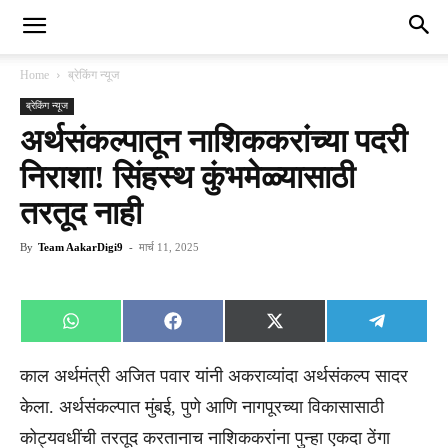
Home
ब्रेकिंग न्यूज
ब्रेकिंग न्यूज
अर्थसंकल्पातून नाशिककरांच्या पदरी
निराशा! सिंहस्थ कुंभमेळ्यासाठी
तरतूद नाही
By
Team AakarDigi9
-
मार्च 11, 2025
Share
Share
Share
Share
WhatsApp
Facebook
X
Telegra
on
on
on
on
(Twitter)
काल अर्थमंत्री अजित पवार यांनी अकराव्यांदा अर्थसंकल्प सादर
केला. अर्थसंकल्पात मुंबई, पुणे आणि नागपूरच्या विकासासाठी
कोट्यवधींची तरतूद करतानाच नाशिककरांना पुन्हा एकदा ठेंगा