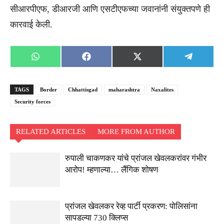
सीआरपीएफ, डीआरजी आणि एसटीएफच्या जवानांनी संयुक्तपणे ही
कारवाई केली.
Share
Share
Share
Share
WhatsApp
Facebook
X
Telegra
on
on
on
on
(Twitter)
TAGS
Border
Chhattisgad
maharashtra
Naxalites
Security forces
RELATED ARTICLES
MORE FROM AUTHOR
रुपाली चाकणकर यांचे प्रांजल खेवलकरांवर गंभीर
आरोप! म्हणाल्या… लैंगिक शोषण
प्रांजल खेवलकर रेव्ह पार्टी प्रकरण: पोलिसांना
सापडल्या 730 क्लिप्स