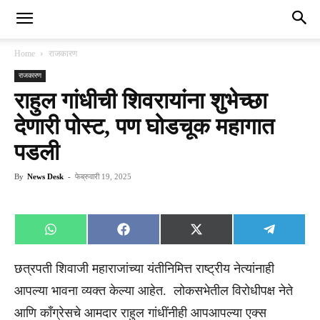
Home
राजकारण
राजकारण
राहुल गांधीची शिवरायांना शुभेच्छा
देणारी पोस्ट, पण घोडचूक महागात
पडली
By
News Desk
-
फेब्रुवारी 19, 2025
Share
Share
Share
Share
WhatsApp
Facebook
X
Telegra
on
on
on
on
(Twitter)
छत्रपती शिवाजी महाराजांच्या यंतीनिमित्त राष्ट्रीय नेत्यांनाही
आपल्या भावना व्यक्त केल्या आहेत. लोकसभेतील विरोधीपक्ष नेते
आणि काँग्रेसचे आमदार राहुल गांधींनीही आपआपल्या एक्स