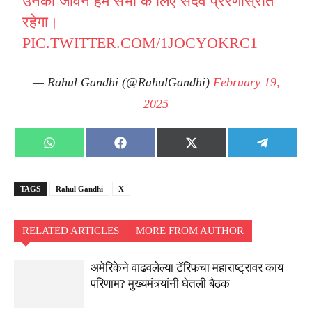
उनका जीवन हम सभी के लिए सदैव प्रेरणास्रोत
रहेगा।
PIC.TWITTER.COM/1JOCYOKRC1
— Rahul Gandhi (@RahulGandhi)
February 19,
2025
Share
Share
Share
Share
WhatsApp
Facebook
X
Telegra
on
on
on
on
(Twitter)
TAGS
Rahul Gandhi
X
RELATED ARTICLES
MORE FROM AUTHOR
अमेरिकेने वाढवलेल्या टॅरिफचा महाराष्ट्रावर काय
परिणाम? मुख्यमंत्र्यांनी घेतली बैठक