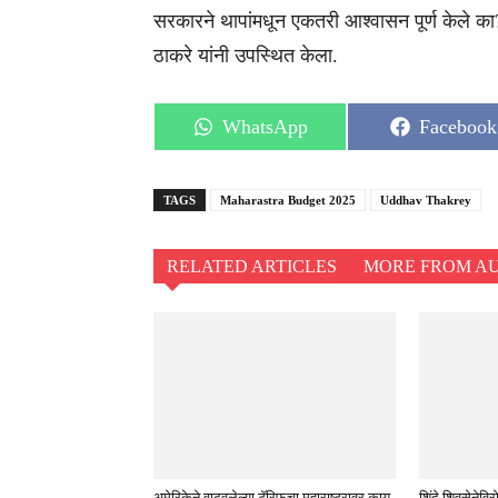
सरकारने थापांमधून एकतरी आश्वासन पूर्ण केले का?
ठाकरे यांनी उपस्थित केला.
Share
Share
WhatsApp
Facebook
on
on
TAGS
Maharastra Budget 2025
Uddhav Thakrey
RELATED ARTICLES
MORE FROM A
अमेरिकेने वाढवलेल्या टॅरिफचा महाराष्ट्रावर काय
शिंदे शिवसेने