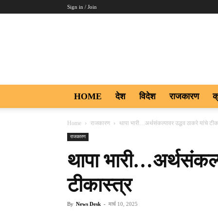
Sign in / Join
Aakar
Digi9
HOME
देश
विदेश
राजकारण
क
Home
राजकारण
थापा भारी…अर्थसंकल्पावर उद्धव ठाकरे यांचे टीका
राजकारण
थापा भारी…अर्थसंकल्प
टीकास्त्र
By
News Desk
-
मार्च 10, 2025