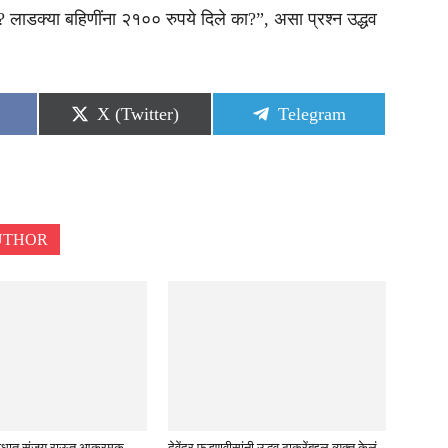
 लाडक्या बहिणींना २१०० रुपये दिले का?”, असा प्रश्न उद्धव
Share
Share
X (Twitter)
Telegram
on
on
UTHOR
विरोधात संजय राऊत आक्रमक,
देवेंद्र फडणवीसांनी उद्धव ठाकरेंबद्दल व्यक्त केलं