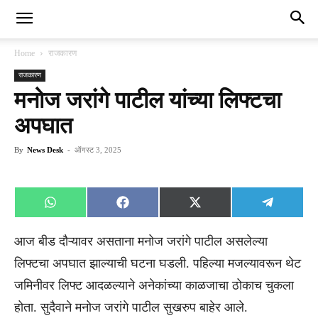
Home
राजकारण
राजकारण
मनोज जरांगे पाटील यांच्या लिफ्टचा
अपघात
By
News Desk
-
ऑगस्ट 3, 2025
Share
Share
Share
Share
WhatsApp
Facebook
X
Telegra
on
on
on
on
(Twitter)
आज बीड दौऱ्यावर असताना मनोज जरांगे पाटील असलेल्या
लिफ्टचा अपघात झाल्याची घटना घडली. पहिल्या मजल्यावरून थेट
जमिनीवर लिफ्ट आदळल्याने अनेकांच्या काळजाचा ठोकाच चुकला
होता. सुदैवाने मनोज जरांगे पाटील सुखरुप बाहेर आले.