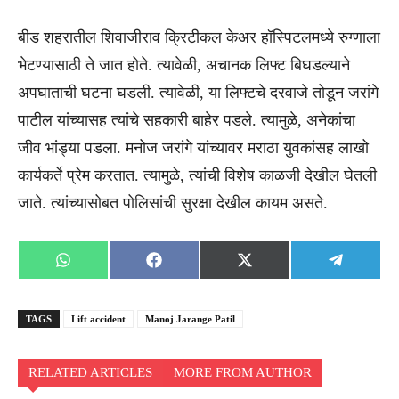
बीड शहरातील शिवाजीराव क्रिटीकल केअर हॉस्पिटलमध्ये रुग्णाला
भेटण्यासाठी ते जात होते. त्यावेळी, अचानक लिफ्ट बिघडल्याने
अपघाताची घटना घडली. त्यावेळी, या लिफ्टचे दरवाजे तोडून जरांगे
पाटील यांच्यासह त्यांचे सहकारी बाहेर पडले. त्यामुळे, अनेकांचा
जीव भांड्या पडला. मनोज जरांगे यांच्यावर मराठा युवकांसह लाखो
कार्यकर्ते प्रेम करतात. त्यामुळे, त्यांची विशेष काळजी देखील घेतली
जाते. त्यांच्यासोबत पोलिसांची सुरक्षा देखील कायम असते.
Share
Share
Share
Share
WhatsApp
Facebook
X
Telegra
on
on
on
on
(Twitter)
TAGS
Lift accident
Manoj Jarange Patil
RELATED ARTICLES
MORE FROM AUTHOR