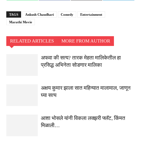
on
on
on
on
(Twitter)
TAGS
Ankush Chaudhari
Comedy
Entertainment
Marathi Movie
RELATED ARTICLES
MORE FROM AUTHOR
अफवा की सत्य? तारक मेहता मालिकेतील हा
प्रसिद्ध अभिनेता सोडणार मालिका
अक्षय कुमार झाला सात महिन्यात मालामाल, जाणून
घ्या सत्य
आशा भोसले यांनी विकला लक्झरी फ्लॅट, किंमत
मिळाली…