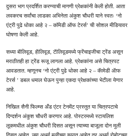
दुसरा भाग प्रदर्शित करण्याची मागणी प्रेक्षकांनी केली होती. आता
लवकरच सर्वांचा लाडका अभिनेता अंकुश चौधरी याने स्वतः ‘नो
एंट्री पुढे धोका आहे २ – कॉमेडी ऑफ टेरर्स’ ची सोशल मीडियावर
घोषणा केली आहे.
सध्या बॅालिवूड, हॅालिवूड, टॅालिवूडमध्ये फ्रेंचाइजीचा ट्रेंड असून
मराठीतही हा ट्रेंड रूजू लागला आहे. प्रेक्षकांना असे चित्रपट
आवडतात. म्हणूनच ‘नो एंट्री पुढे धोका आहे २ – कॅामेडी ॲाफ
टेरर्स ’ डबल धमाल घेऊन पुन्हा एकदा प्रेक्षकांच्या भेटीला येणार
आहे.
निखिल सैनी फिल्म्स अँड एंटर टेनमेंट प्रस्तुत या चित्रपटाचे
दिग्दर्शन अंकुश चौधरी करणार आहे. पोस्टरमध्ये स्टायलिश
लूकमधील अंकुश चौधरी दिसत असून त्याच्या बाजूला दोन मुली
दिसत आहेत. ज्या अर्ध्या मुलीच्या रूपात आहेत तर अर्ध्या रोबोटच्या