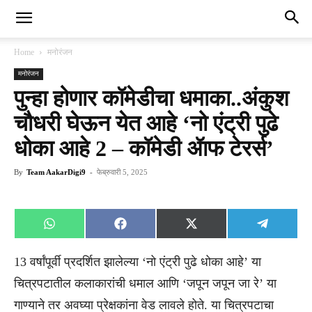
Home
मनोरंजन
मनोरंजन
पुन्हा होणार कॉमेडीचा धमाका..अंकुश
चौधरी घेऊन येत आहे ‘नो एंट्री पुढे
धोका आहे 2 – कॉमेडी ॲाफ टेरर्स’
By
Team AakarDigi9
-
फेब्रुवारी 5, 2025
Share
Share
Share
Share
WhatsApp
Facebook
X
Telegra
on
on
on
on
(Twitter)
13 वर्षांपूर्वी प्रदर्शित झालेल्या ‘नो एंट्री पुढे धोका आहे’ या
चित्रपटातील कलाकारांची धमाल आणि ‘जपून जपून जा रे’ या
गाण्याने तर अवघ्या प्रेक्षकांना वेड लावले होते. या चित्रपटाचा