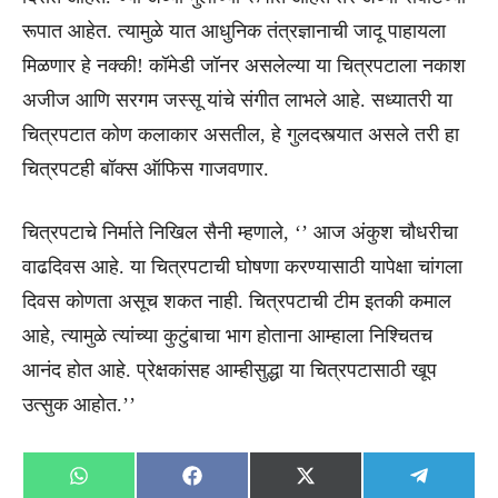
रूपात आहेत. त्यामुळे यात आधुनिक तंत्रज्ञानाची जादू पाहायला
मिळणार हे नक्की! कॉमेडी जॉनर असलेल्या या चित्रपटाला नकाश
अजीज आणि सरगम जस्सू यांचे संगीत लाभले आहे. सध्यातरी या
चित्रपटात कोण कलाकार असतील, हे गुलदस्त्यात असले तरी हा
चित्रपटही बॉक्स ऑफिस गाजवणार.
चित्रपटाचे निर्माते निखिल सैनी म्हणाले, ‘’ आज अंकुश चौधरीचा
वाढदिवस आहे. या चित्रपटाची घोषणा करण्यासाठी यापेक्षा चांगला
दिवस कोणता असूच शकत नाही. चित्रपटाची टीम इतकी कमाल
आहे, त्यामुळे त्यांच्या कुटुंबाचा भाग होताना आम्हाला निश्चितच
आनंद होत आहे. प्रेक्षकांसह आम्हीसुद्धा या चित्रपटासाठी खूप
उत्सुक आहोत.’’
Share
Share
Share
Share
WhatsApp
Facebook
X
Telegra