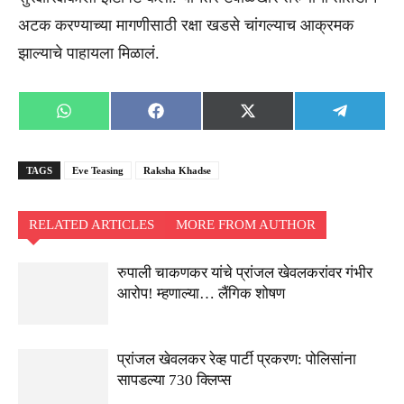
अटक करण्याच्या मागणीसाठी रक्षा खडसे चांगल्याच आक्रमक
झाल्याचे पाहायला मिळालं.
Share
Share
Share
Share
WhatsApp
Facebook
X
Telegra
on
on
on
on
(Twitter)
TAGS
Eve Teasing
Raksha Khadse
RELATED ARTICLES
MORE FROM AUTHOR
रुपाली चाकणकर यांचे प्रांजल खेवलकरांवर गंभीर
आरोप! म्हणाल्या… लैंगिक शोषण
प्रांजल खेवलकर रेव्ह पार्टी प्रकरण: पोलिसांना
सापडल्या 730 क्लिप्स