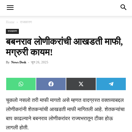
Home
राजकारण
राजकारण
बबनराव लोणीकरांची आखडती माफी,
मग्रुरी कायम!
By
News Desk
-
जून 26, 2025
Share
Share
Share
Share
WhatsApp
Facebook
X
Telegra
on
on
on
on
(Twitter)
चुकलो नसलो तरी माफी मागतो असे म्हणत वादग्रस्त वक्तव्याबद्दल
लोणीकरांनी शेतकऱ्यांची आखडती माफी मागितली आहे. शेतकऱ्यांचा
बाप काढल्याने बबनराव लोणीकरांवर राज्यभरातून टीका होऊ
लागली होती.