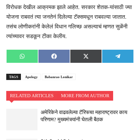
विरोधक देखील आक्रमक झाले आहेत. सरकार शेतक-यांसाठी ज्या
योजना राबवतं त्या जनतेनं दिलेल्या टॅक्समधून राबवल्या जातात.
तसंच लोणीकरांनी केलेलं विधान गलिच्छ असल्याचं म्हणत सुळेंनी
त्यांच्यावर सडकून टीका केलीय.
Share
Share
Share
Share
WhatsApp
Facebook
X
Telegra
on
on
on
on
(Twitter)
TAGS
Apology
Babanrao Lonikar
RELATED ARTICLES
MORE FROM AUTHOR
अमेरिकेने वाढवलेल्या टॅरिफचा महाराष्ट्रावर काय
परिणाम? मुख्यमंत्र्यांनी घेतली बैठक