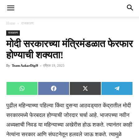
Home
राजकारण
राजकारण
मोदी सरकारच्या मंत्रिमंडळात फेरफार
होण्याची शक्यता!
By
Team AakarDigi9
-
एप्रिल 19, 2025
Share
Share
Share
Share
WhatsApp
Facebook
X
Telegra
on
on
on
on
(Twitter)
पुढील महिन्याच्या पहिल्या किंवा दुसऱ्या आठवड्‌यात केंद्रातील मोदी
सरकारमध्ये फेरबदल होण्याची जोरदार चर्चा आहे. भाजपच्या नवीन
अध्यक्षाची निवड या महिन्याच्या अखेरीस होऊ शकते. त्यानंतर काही
नेत्यांना सरकार आणि संघटनेतून हलवले जाऊ शकते. त्यामुळे