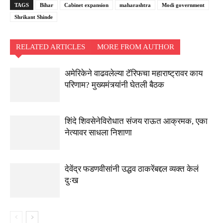
TAGS
Bihar
Cabinet expansion
maharashtra
Modi government
Shrikant Shinde
RELATED ARTICLES
MORE FROM AUTHOR
अमेरिकेने वाढवलेल्या टॅरिफचा महाराष्ट्रावर काय
परिणाम? मुख्यमंत्र्यांनी घेतली बैठक
शिंदे शिवसेनेविरोधात संजय राऊत आक्रमक, एका
नेत्यावर साधला निशाणा
देवेंद्र फडणवीसांनी उद्धव ठाकरेंबद्दल व्यक्त केलं
दुःख