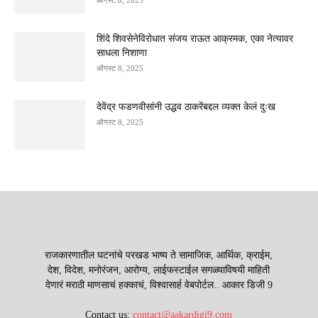
शिंदे शिवसेनेविरोधात संजय राऊत आक्रमक, एका नेत्यावर
साधला निशाणा
ऑगस्ट 8, 2025
देवेंद्र फडणवीसांनी उद्धव ठाकरेंबद्दल व्यक्त केलं दुःख
ऑगस्ट 8, 2025
राजकारणातील घटनांचे परखड भाष्य ते सामाजिक, आर्थिक, क्राईम,
देश, विदेश, मनोरंजन, आरोग्य, लाईफस्टाईल सगळ्याविषयी माहिती
देणारं मराठी माणसाचं हक्काचं, विश्वासार्ह वेबपोर्टल.. आकार डिजी 9
Contact us:
contact@aakardigi9.com