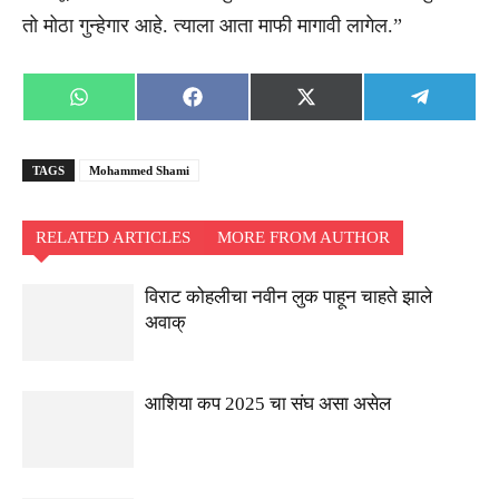
तो मोठा गुन्हेगार आहे. त्याला आता माफी मागावी लागेल.”
Share
Share
Share
Share
WhatsApp
Facebook
X
Telegra
on
on
on
on
(Twitter)
TAGS
Mohammed Shami
RELATED ARTICLES
MORE FROM AUTHOR
विराट कोहलीचा नवीन लुक पाहून चाहते झाले
अवाक्
आशिया कप 2025 चा संघ असा असेल