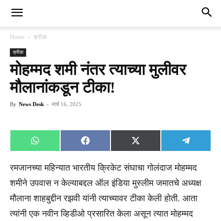
Home
क्रीडा
क्रीडा
मोहम्मद शमी नंतर त्याच्या मुलीवर
मौलानांकडून टीका!
By
News Desk
-
मार्च 16, 2025
Share
Share
Share
Share
WhatsApp
Facebook
X
Telegra
on
on
on
on
(Twitter)
रमजानच्या महिन्यात भारतीय क्रिकेट संघाचा गोलंदाज मोहम्मद
शमीने उपवास न केल्याबद्दल ऑल इंडिया मुस्लीम जमातचे अध्यक्ष
मौलाना शाहबुद्दीन रझवी यांनी त्याच्यावर टीका केली होती. आता
त्यांनी एक नवीन व्हिडीओ प्रसारित केला असून त्यात मोहम्मद