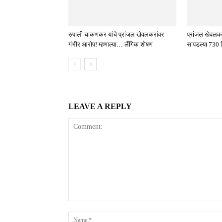
रुपाली चाकणकर यांचे प्रांजल खेवलकरांवर
प्रांजल खेवलकर 
गंभीर आरोप! म्हणाल्या… लैंगिक शोषण
सापडल्या 730 क
LEAVE A REPLY