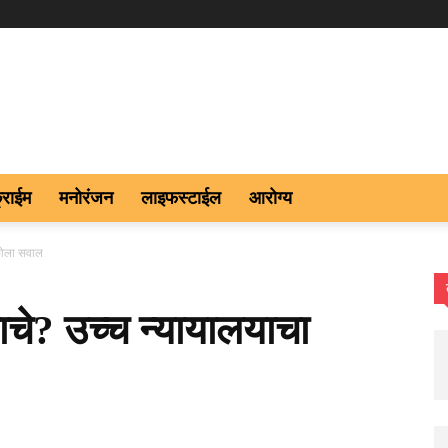
्राईम
मनोरंजन
लाइफस्टाईल
आरोग्य
डकोला सवाल
ाचे? उच्च न्यायालयाचा