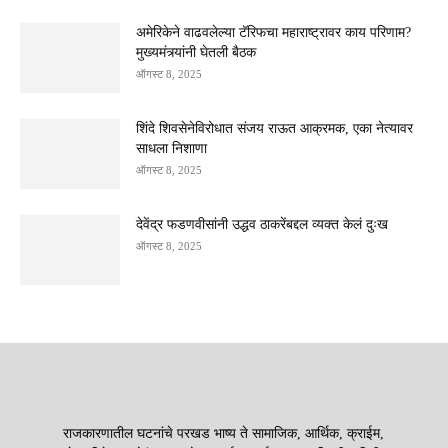
अमेरिकेने वाढवलेल्या टॅरिफचा महाराष्ट्रावर काय परिणाम?
मुख्यमंत्र्यांनी घेतली बैठक
ऑगस्ट 8, 2025
शिंदे शिवसेनेविरोधात संजय राऊत आक्रमक, एका नेत्यावर
साधला निशाणा
ऑगस्ट 8, 2025
देवेंद्र फडणवीसांनी उद्धव ठाकरेंबद्दल व्यक्त केलं दुःख
ऑगस्ट 8, 2025
राजकारणातील घटनांचे परखड भाष्य ते सामाजिक, आर्थिक, क्राईम,