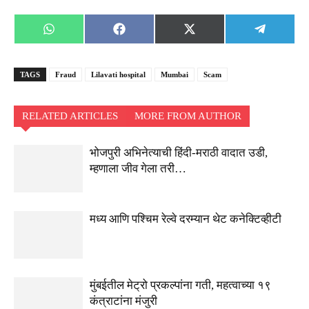
Share
Share
Share
Share
WhatsApp
Facebook
X
Telegra
on
on
on
on
(Twitter)
TAGS
Fraud
Lilavati hospital
Mumbai
Scam
RELATED ARTICLES
MORE FROM AUTHOR
भोजपुरी अभिनेत्याची हिंदी-मराठी वादात उडी,
म्हणाला जीव गेला तरी…
मध्य आणि पश्चिम रेल्वे दरम्यान थेट कनेक्टिव्हीटी
मुंबईतील मेट्रो प्रकल्पांना गती, महत्वाच्या १९
कंत्राटांना मंजुरी