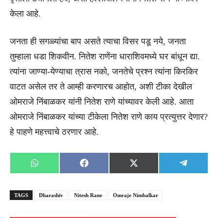
केला आहे.
जनता ही सगळ्यांचा बाप असते त्याचा विसर पडू नये, जनता
तुम्हाला धडा शिकवीन. नितेश राणेंना धाराशिवमध्ये घर बांधून द्या.
त्यांना जाण्या-येण्याचा त्रास नको, जनतेचे प्रश्न त्यांना किरकिर
वाटत असेल तर ते आम्ही करणारच आहोत, अशी टीका देखील
ओमराजे निंबाळकर यांनी नितेश राणे यांच्यावर केली आहे. आता
ओमराजे निंबाळकर यांच्या टीकेला नितेश राणे काय प्रत्युत्तर देणार?
हे पाहणे महत्त्वाचे ठरणार आहे.
Share
Share
Share
Share
WhatsApp
Facebook
X
Telegra
on
on
on
on
(Twitter)
TAGS
Dharashiv
Nitesh Rane
Omraje Nimbalkar