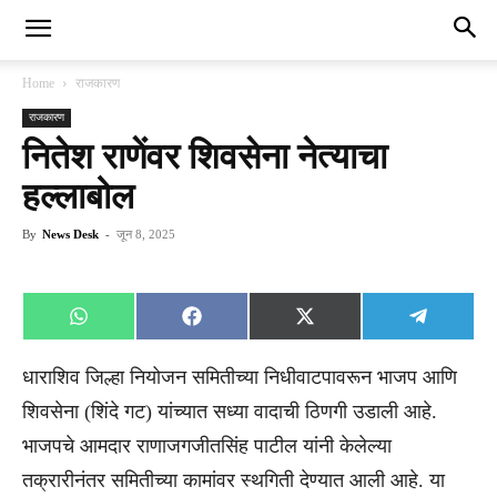
Home
राजकारण
राजकारण
नितेश राणेंवर शिवसेना नेत्याचा
हल्लाबोल
By
News Desk
-
जून 8, 2025
Share
Share
Share
Share
WhatsApp
Facebook
X
Telegra
on
on
on
on
(Twitter)
धाराशिव जिल्हा नियोजन समितीच्या निधीवाटपावरून भाजप आणि
शिवसेना (शिंदे गट) यांच्यात सध्या वादाची ठिणगी उडाली आहे.
भाजपचे आमदार राणाजगजीतसिंह पाटील यांनी केलेल्या
तक्रारीनंतर समितीच्या कामांवर स्थगिती देण्यात आली आहे. या