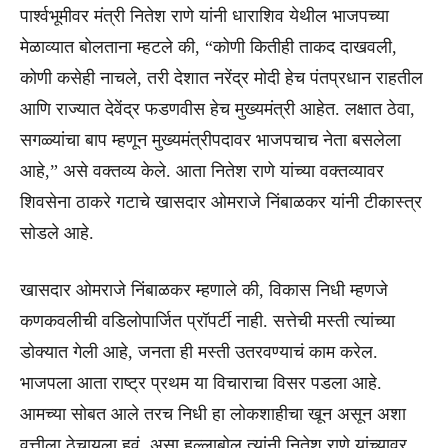
पार्श्वभूमीवर मंत्री नितेश राणे यांनी धाराशिव येथील भाजपच्या
मेळाव्यात बोलताना म्हटले की, “कोणी कितीही ताकद दाखवली,
कोणी कसेही नाचले, तरी देशात नरेंद्र मोदी हेच पंतप्रधान राहतील
आणि राज्यात देवेंद्र फडणवीस हेच मुख्यमंत्री आहेत. लक्षात ठेवा,
सगळ्यांचा बाप म्हणून मुख्यमंत्रीपदावर भाजपचाच नेता बसलेला
आहे,” असे वक्तव्य केले. आता नितेश राणे यांच्या वक्तव्यावर
शिवसेना ठाकरे गटाचे खासदार ओमराजे निंबाळकर यांनी टीकास्त्र
सोडले आहे.
खासदार ओमराजे निंबाळकर म्हणाले की, विकास निधी म्हणजे
कणकवलीची वडिलोपार्जित प्रॉपर्टी नाही. सत्तेची मस्ती त्यांच्या
डोक्यात गेली आहे, जनता ही मस्ती उतरवण्याचं काम करेल.
भाजपला आता राष्ट्र प्रथम या विचाराचा विसर पडला आहे.
आमच्या सोबत आले तरच निधी हा लोकशाहीचा खून असून अशा
वृत्तीला ठेचायला हवं, असा हल्लाबोल त्यांनी नितेश राणे यांच्यावर