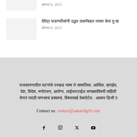
ऑगस्ट 8, 2025
देवेंद्र फडणवीसांनी उद्धव ठाकरेंबद्दल व्यक्त केलं दुःख
ऑगस्ट 8, 2025
राजकारणातील घटनांचे परखड भाष्य ते सामाजिक, आर्थिक, क्राईम,
देश, विदेश, मनोरंजन, आरोग्य, लाईफस्टाईल सगळ्याविषयी माहिती
देणारं मराठी माणसाचं हक्काचं, विश्वासार्ह वेबपोर्टल.. आकार डिजी 9
Contact us:
contact@aakardigi9.com