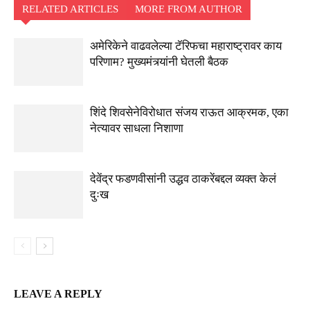
RELATED ARTICLES
MORE FROM AUTHOR
अमेरिकेने वाढवलेल्या टॅरिफचा महाराष्ट्रावर काय
परिणाम? मुख्यमंत्र्यांनी घेतली बैठक
शिंदे शिवसेनेविरोधात संजय राऊत आक्रमक, एका
नेत्यावर साधला निशाणा
देवेंद्र फडणवीसांनी उद्धव ठाकरेंबद्दल व्यक्त केलं
दुःख
LEAVE A REPLY