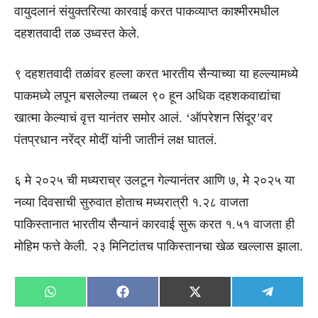
वायुदलानं संयुक्तरित्या कारवाई करत पाकव्याप्त काश्मीरमधील
दहशतवादी तळ उध्वस्त केले.
९ दहशतवादी तळांवर हल्ला करत भारतीय सैन्याच्या या हल्ल्यामध्ये
पाकमध्ये लपून बसलेल्या तब्बल ९० हून अधिक दहशकवाद्यांचा
खात्मा केल्याचं वृत्त यानंतर समोर आलं. ‘ऑपरेशन सिंदूर’वर
पंतप्रधान नरेंद्र मोदीं यांनी जातीनं लक्ष घातलं.
६ मे २०२५ ची मध्यराच्र उलटून गेल्यानंतर आणि ७, मे २०२५ या
नव्या दिवसाची सुरुवात होताच मध्यरात्री १.२८ वाजता
पाकिस्तानात भारतीय सैन्यानं कारवाई सुरू करत १.५१ वाजता ही
मोहिम फत्ते केली. २३ मिनिटांतच पाकिस्तानचा खेळ खल्लास झाला.
Share
Share
Share
Share
WhatsApp
Facebook
X
Telegra
on
on
on
on
(Twitter)