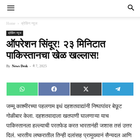
Home
ब्रेकिंग न्यूज
ब्रेकिंग न्यूज
ऑपरेशन सिंदूर! २३ मिनिटात
पाकिस्तानचा खेळ खल्लास!
By
News Desk
-
मे 7, 2025
Share
Share
Share
Share
WhatsApp
Facebook
X
Telegra
on
on
on
on
(Twitter)
जम्मू काश्मीरच्या पहलगाम इथं दहशतवाद्यांनी निष्पापांवर बेछूट
गोळीबार केला. दहशतवादाला खतपाणी घालणाऱ्या याच
पाकिस्तानला हल्ल्याची परतफेड करत भारतानंही जशास तसं उत्तर
दिलं. भारतीय लष्करातील तिन्ही दलांसह प्रामुख्यानं सैन्यदल आणि