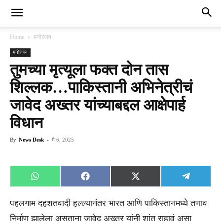
Home
मनोरंजन
मनोरंजन
तुमच्या मृत्यूला फक्त दोन तास
शिल्लक…पाकिस्तानी अभिनेत्रीचं
जावेद अख्तर यांच्याबद्दल आक्षेपार्ह
विधान
By
News Desk
-
मे 6, 2025
Share
Share
Share
Share
WhatsApp
Facebook
X
Telegra
on
on
on
on
(Twitter)
पहलगाम दहशतवादी हल्ल्यानंतर भारत आणि पाकिस्तानमध्ये तणाव
निर्माण झालेला असताना जावेद अख्तर यांनी शांत राहावं असा