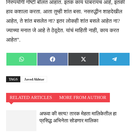
निरुपयोगी गोष्टी बोलत आहात. इतकं काय घाबरायचं आहे, इतकी
हाव कशाला करता. आता तुम्ही शांत बसा. नसरुद्धीन शाहदेखील
आहेत, ते शांत बसलेत ना? इतर लोकही शांत बसले आहेत ना?
ज्याच्या मनात जे आहे ते ठेवूदेत. यांचं माहिती नाही, काय करत
आहेत”.
Share
Share
Share
Share
WhatsApp
Facebook
X
Telegra
on
on
on
on
(Twitter)
TAGS
Javed Akhtar
RELATED ARTICLES
MORE FROM AUTHOR
अफवा की सत्य? तारक मेहता मालिकेतील हा
प्रसिद्ध अभिनेता सोडणार मालिका