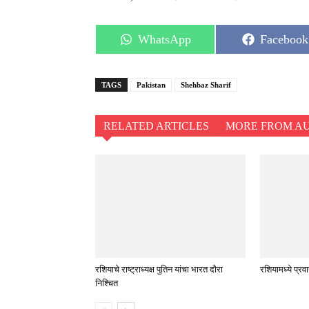
Share
Share
WhatsApp
Facebook
on
on
TAGS
Pakistan
Shehbaz Sharif
RELATED ARTICLES
MORE FROM A
रशियाचे राष्ट्राध्यक्ष पुतिन यांचा भारत दौरा
रशियामध्ये प्र
निश्चित