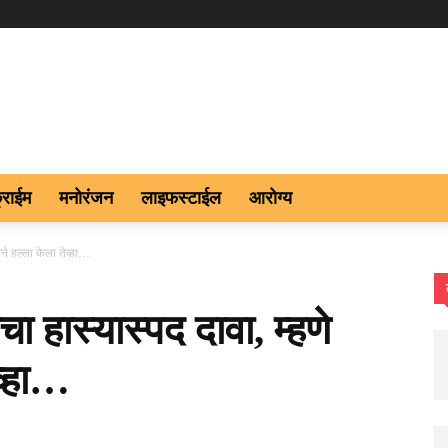
्राईम
मनोरंजन
लाइफस्टाईल
आरोग्य
ाने हल्ला केला तेव्हा…
चा हास्यास्पद दावा, म्हणे
व्हा…