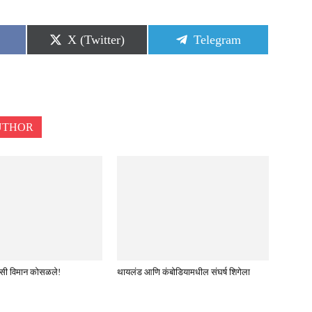
Share
Share
X (Twitter)
Telegram
on
on
UTHOR
वासी विमान कोसळले!
थायलंड आणि कंबोडियामधील संघर्ष शिगेला