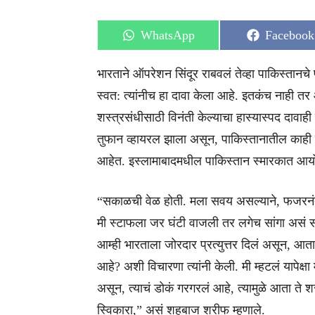
Share
Share
WhatsApp
Facebook
on
on
भारताने ऑपरेशन सिंदूर राबवलं तेव्हा पाकिस्तानच
स्वत: त्यांनीच हा दावा केला आहे. इतकंच नाही तर आप
शस्त्रसंधीसाठी विनंती केल्याचा हास्यास्पद दावाही
तुफान व्हायरल झाला असून, पाकिस्तानातील काही प
आहेत. इस्लामाबादमधील पाकिस्तान स्मारकात आयोज
“सकाळची वेळ होती. मला सवय असल्याने, फजरनंतर 
मी स्टाफला जर घंटी वाजली तर लगेच सांगा असं सा
आम्ही भारताला जोरदार प्रत्युत्तर दिलं असून, आत
आहे? अशी विचारणा त्यांनी केली. मी म्हटलं यापेक्
असून, त्याचं डोकं गरगरलं आहे, त्यामुळे आता ते श
स्विकारा,” असं शहबाज शरीफ म्हणाले.