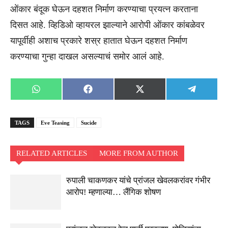
ओंकार बंदूक घेऊन दहशत निर्माण करण्याचा प्रयत्न करताना
दिसत आहे. व्हिडिओ व्हायरल झाल्याने आरोपी ओंकार कांबळेवर
यापूर्वीही अशाच प्रकारे शस्र हातात घेऊन दहशत निर्माण
करण्याचा गुन्हा दाखल असल्याचं समोर आलं आहे.
Share
Share
Share
Share
WhatsApp
Facebook
X
Telegra
on
on
on
on
(Twitter)
TAGS
Eve Teasing
Sucide
RELATED ARTICLES
MORE FROM AUTHOR
रुपाली चाकणकर यांचे प्रांजल खेवलकरांवर गंभीर
आरोप! म्हणाल्या… लैंगिक शोषण