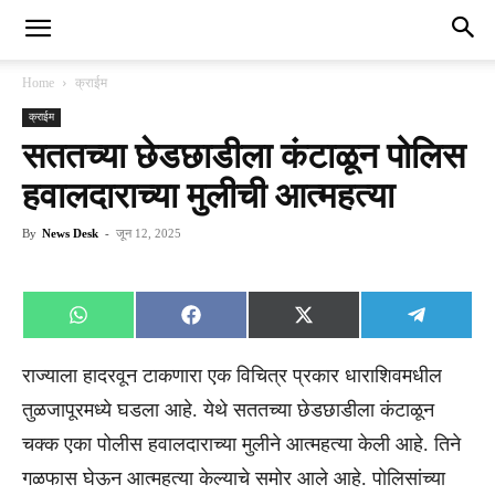
Home
क्राईम
क्राईम
सततच्या छेडछाडीला कंटाळून पोलिस
हवालदाराच्या मुलीची आत्महत्या
By
News Desk
-
जून 12, 2025
Share
Share
Share
Share
WhatsApp
Facebook
X
Telegra
on
on
on
on
(Twitter)
राज्याला हादरवून टाकणारा एक विचित्र प्रकार धाराशिवमधील
तुळजापूरमध्ये घडला आहे. येथे सततच्या छेडछाडीला कंटाळून
चक्क एका पोलीस हवालदाराच्या मुलीने आत्महत्या केली आहे. तिने
गळफास घेऊन आत्महत्या केल्याचे समोर आले आहे. पोलिसांच्या