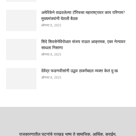
अमेरिकेने वाढवलेल्या टॅरिफचा महाराष्ट्रावर काय परिणाम?
मुख्यमंत्र्यांनी घेतली बैठक
ऑगस्ट 8, 2025
शिंदे शिवसेनेविरोधात संजय राऊत आक्रमक, एका नेत्यावर
साधला निशाणा
ऑगस्ट 8, 2025
देवेंद्र फडणवीसांनी उद्धव ठाकरेंबद्दल व्यक्त केलं दुःख
ऑगस्ट 8, 2025
राजकारणातील घटनांचे परखड भाष्य ते सामाजिक, आर्थिक, क्राईम,