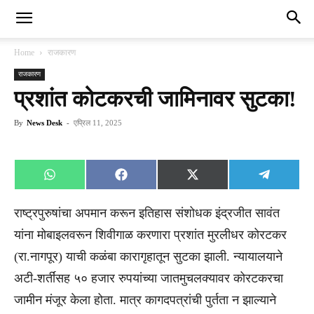
Home
राजकारण
राजकारण
प्रशांत कोटकरची जामिनावर सुटका!
By
News Desk
-
एप्रिल 11, 2025
Share
Share
Share
Share
WhatsApp
Facebook
X
Telegra
on
on
on
on
(Twitter)
राष्ट्रपुरुषांचा अपमान करून इतिहास संशोधक इंद्रजीत सावंत
यांना मोबाइलवरून शिवीगाळ करणारा प्रशांत मुरलीधर कोरटकर
(रा.नागपूर) याची कळंबा कारागृहातून सुटका झाली. न्यायालयाने
अटी-शर्तींसह ५० हजार रुपयांच्या जातमुचलक्यावर कोरटकरचा
जामीन मंजूर केला होता. मात्र कागदपत्रांची पुर्तता न झाल्याने