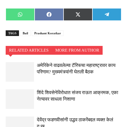
Share
Share
Share
Share
WhatsApp
Facebook
X
Telegra
on
on
on
on
(Twitter)
TAGS
Bail
Prashant Koratkar
RELATED ARTICLES
MORE FROM AUTHOR
अमेरिकेने वाढवलेल्या टॅरिफचा महाराष्ट्रावर काय
परिणाम? मुख्यमंत्र्यांनी घेतली बैठक
शिंदे शिवसेनेविरोधात संजय राऊत आक्रमक, एका
नेत्यावर साधला निशाणा
देवेंद्र फडणवीसांनी उद्धव ठाकरेंबद्दल व्यक्त केलं
दुःख