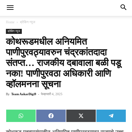
Home
ब्रेकिंग न्यूज
ब्रेकिंग न्यूज
कोथरूडमधील अनियमित
पाणीपुरवठ्यावरुन चंद्रकांतदादा
संतप्त… राजकीय दबावाला बळी पडू
नका! पाणीपुरवठा अधिकारी आणि
व्हॉलमनना सूचना
By
Team AakarDigi9
-
फेब्रुवारी 4, 2025
Share
Share
Share
Share
WhatsApp
Facebook
X
Telegra
on
on
on
on
(Twitter)