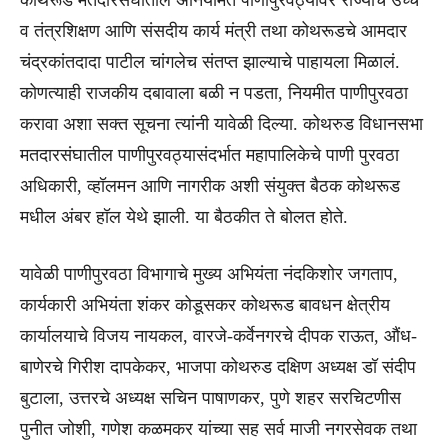
कोथरूड मतदारसंघातील अनियमित पाणीपुरवठ्यावर राज्याचे उच्च
व तंत्रशिक्षण आणि संसदीय कार्य मंत्री तथा कोथरूडचे आमदार
चंद्रकांतदादा पाटील चांगलेच संतप्त झाल्याचे पाहायला मिळालं.
कोणत्याही राजकीय दबावाला बळी न पडता, नियमीत पाणीपुरवठा
करावा अशा सक्त सूचना त्यांनी यावेळी दिल्या. कोथरुड विधानसभा
मतदारसंघातील पाणीपुरवठ्यासंदर्भात महापालिकेचे पाणी पुरवठा
अधिकारी, व्हॉलमन आणि नागरीक अशी संयुक्त बैठक कोथरूड
मधील अंबर हॉल येथे झाली. या बैठकीत ते बोलत होते.
यावेळी पाणीपुरवठा विभागाचे मुख्य अभियंता नंदकिशोर जगताप,
कार्यकारी अभियंता शंकर कोडूसकर कोथरूड बावधन क्षेत्रीय
कार्यालयाचे विजय नायकल, वारजे-कर्वेनगरचे दीपक राऊत, औंध-
बाणेरचे गिरीश दापकेकर, भाजपा कोथरुड दक्षिण अध्यक्ष डॉ संदीप
बुटाला, उत्तरचे अध्यक्ष सचिन पाषाणकर, पुणे शहर सरचिटणीस
पुनीत जोशी, गणेश कळमकर यांच्या सह सर्व माजी नगरसेवक तथा