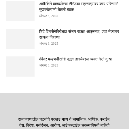
अमेरिकेने वाढवलेल्या टॅरिफचा महाराष्ट्रावर काय परिणाम?
मुख्यमंत्र्यांनी घेतली बैठक
ऑगस्ट 8, 2025
शिंदे शिवसेनेविरोधात संजय राऊत आक्रमक, एका नेत्यावर
साधला निशाणा
ऑगस्ट 8, 2025
देवेंद्र फडणवीसांनी उद्धव ठाकरेंबद्दल व्यक्त केलं दुःख
ऑगस्ट 8, 2025
राजकारणातील घटनांचे परखड भाष्य ते सामाजिक, आर्थिक, क्राईम,
देश, विदेश, मनोरंजन, आरोग्य, लाईफस्टाईल सगळ्याविषयी माहिती