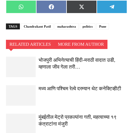
Share
Share
Share
Share
WhatsApp
Facebook
X
Telegra
on
on
on
on
(Twitter)
TAGS
Chandrakant Patil
maharashtra
politics
Pune
RELATED ARTICLES
MORE FROM AUTHOR
भोजपुरी अभिनेत्याची हिंदी-मराठी वादात उडी,
म्हणाला जीव गेला तरी…
मध्य आणि पश्चिम रेल्वे दरम्यान थेट कनेक्टिव्हीटी
मुंबईतील मेट्रो प्रकल्पांना गती, महत्वाच्या १९
कंत्राटांना मंजुरी