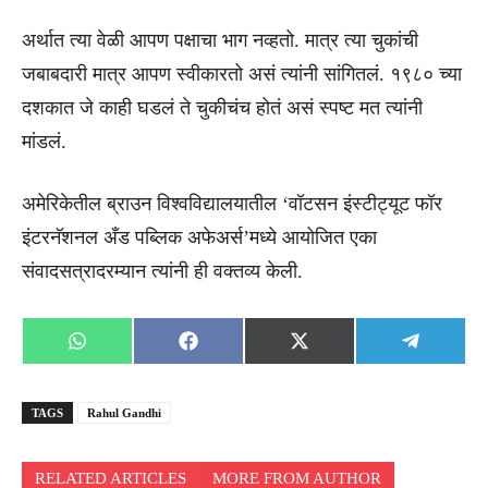
अर्थात त्या वेळी आपण पक्षाचा भाग नव्हतो. मात्र त्या चुकांची
जबाबदारी मात्र आपण स्वीकारतो असं त्यांनी सांगितलं. १९८० च्या
दशकात जे काही घडलं ते चुकीचंच होतं असं स्पष्ट मत त्यांनी
मांडलं.
अमेरिकेतील ब्राउन विश्वविद्यालयातील ‘वॉटसन इंस्टीट्यूट फॉर
इंटरनॅशनल अँड पब्लिक अफेअर्स’मध्ये आयोजित एका
संवादसत्रादरम्यान त्यांनी ही वक्तव्य केली.
Share
Share
Share
Share
WhatsApp
Facebook
X
Telegra
on
on
on
on
(Twitter)
TAGS
Rahul Gandhi
RELATED ARTICLES
MORE FROM AUTHOR