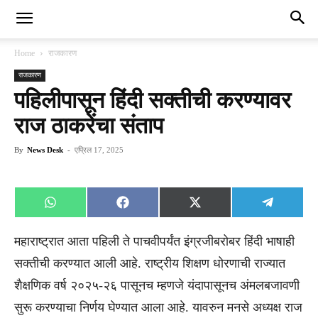
Home
राजकारण
राजकारण
पहिलीपासून हिंदी सक्तीची करण्यावर
राज ठाकरेंचा संताप
By
News Desk
-
एप्रिल 17, 2025
Share
Share
Share
Share
WhatsApp
Facebook
X
Telegra
on
on
on
on
(Twitter)
महाराष्ट्रात आता पहिली ते पाचवीपर्यंत इंग्रजीबरोबर हिंदी भाषाही
सक्तीची करण्यात आली आहे. राष्ट्रीय शिक्षण धोरणाची राज्यात
शैक्षणिक वर्ष २०२५-२६ पासूनच म्हणजे यंदापासूनच अंमलबजावणी
सुरू करण्याचा निर्णय घेण्यात आला आहे. यावरुन मनसे अध्यक्ष राज