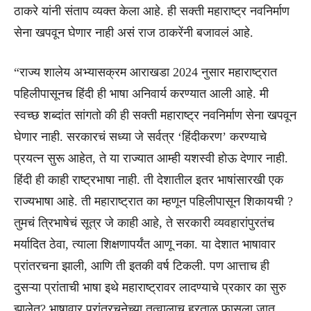
ठाकरे यांनी संताप व्यक्त केला आहे. ही सक्ती महाराष्ट्र नवनिर्माण
सेना खपवून घेणार नाही असं राज ठाकरेंनी बजावलं आहे.
“राज्य शालेय अभ्यासक्रम आराखडा 2024 नुसार महाराष्ट्रात
पहिलीपासूनच हिंदी ही भाषा अनिवार्य करण्यात आली आहे. मी
स्वच्छ शब्दांत सांगतो की ही सक्ती महाराष्ट्र नवनिर्माण सेना खपवून
घेणार नाही. सरकारचं सध्या जे सर्वत्र ‘हिंदीकरण’ करण्याचे
प्रयत्न सुरू आहेत, ते या राज्यात आम्ही यशस्वी होऊ देणार नाही.
हिंदी ही काही राष्ट्रभाषा नाही. ती देशातील इतर भाषांसारखी एक
राज्यभाषा आहे. ती महाराष्ट्रात का म्हणून पहिलीपासून शिकायची ?
तुमचं त्रिभाषेचं सूत्र जे काही आहे, ते सरकारी व्यवहारांपुरतंच
मर्यादित ठेवा, त्याला शिक्षणापर्यंत आणू नका. या देशात भाषावार
प्रांतरचना झाली, आणि ती इतकी वर्ष टिकली. पण आत्ताच ही
दुसऱ्या प्रांताची भाषा इथे महाराष्ट्रावर लादण्याचे प्रकार का सुरु
झालेत? भाषावार प्रांतरचनेच्या तत्वालाच हरताळ फासला जात