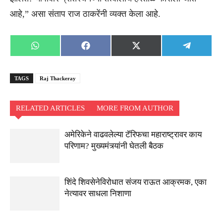
आहे,” असा संताप राज ठाकरेंनी व्यक्त केला आहे.
Share
Share
Share
Share
WhatsApp
Facebook
X
Telegra
on
on
on
on
(Twitter)
TAGS
Raj Thackeray
RELATED ARTICLES
MORE FROM AUTHOR
अमेरिकेने वाढवलेल्या टॅरिफचा महाराष्ट्रावर काय
परिणाम? मुख्यमंत्र्यांनी घेतली बैठक
शिंदे शिवसेनेविरोधात संजय राऊत आक्रमक, एका
नेत्यावर साधला निशाणा