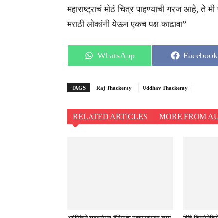
महाराष्ट्राचं मोठं चित्र पाहण्याची गरज आहे, ते म
मराठी लोकांनी येऊन एकच पक्ष काढावा”
Share
Share
WhatsApp
Facebook
on
on
TAGS
Raj Thackeray
Uddhav Thackeray
RELATED ARTICLES
MORE FROM A
अमेरिकेने वाढवलेल्या टॅरिफचा महाराष्ट्रावर काय
शिंदे शिवसेने