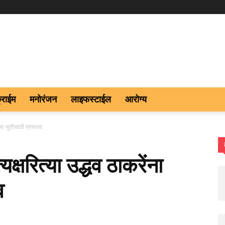
्राईम
मनोरंजन
लाइफस्टाईल
आरोग्य
िला युतीसाठी प्रस्ताव
यक्षरित्या उद्धव ठाकरेंना
व