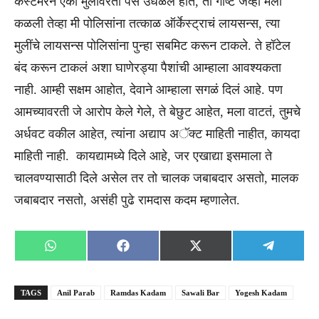
कस्टमरने एका मुलीवरती पैसे उधळले होते, ती गोष्ट जेव्हा मला
कळली तेव्हा मी पोलिसांना तत्काळ ऑर्केस्ट्राचं लायसन्स, त्या
मुलींचे लायसन्स पोलिसांना पुन्हा सबमिट करून टाकले. ते हॉटेल
बंद करून टाकलं अशा घाणेरड्या पैशांची आम्हाला आवश्यकता
नाही. आम्ही सक्षम आहोत, देवाने आम्हाला सगळं दिलं आहे. पण
आमच्यावरती जे आरोप केले गेले, ते बेछुट आहेत, मला वाटतं, तुमचे
अर्धवट वकील आहेत, त्यांना अद्याप अॅक्ट माहिती नाहीत, कायदा
माहिती नाही. कायद्यामध्ये दिले आहे, जर एखाद्या इसमाला ते
चालवण्यासाठी दिले असेल तर तो चालक जबाबदार असतो, मालक
जबाबदार नसतो, असंही पुढे रामदास कदम म्हणालेत.
Share
Share
Share
Share
WhatsApp
Facebook
X
Telegra
on
on
on
on
(Twitter)
TAGS
Anil Parab
Ramdas Kadam
Sawali Bar
Yogesh Kadam