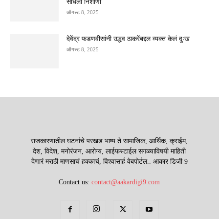
साधला निशाणा
ऑगस्ट 8, 2025
देवेंद्र फडणवीसांनी उद्धव ठाकरेंबद्दल व्यक्त केलं दुःख
ऑगस्ट 8, 2025
राजकारणातील घटनांचे परखड भाष्य ते सामाजिक, आर्थिक, क्राईम,
देश, विदेश, मनोरंजन, आरोग्य, लाईफस्टाईल सगळ्याविषयी माहिती
देणारं मराठी माणसाचं हक्काचं, विश्वासार्ह वेबपोर्टल.. आकार डिजी 9
Contact us:
contact@aakardigi9.com