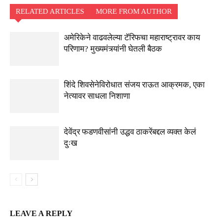
RELATED ARTICLES
MORE FROM AUTHOR
अमेरिकेने वाढवलेल्या टॅरिफचा महाराष्ट्रावर काय
परिणाम? मुख्यमंत्र्यांनी घेतली बैठक
शिंदे शिवसेनेविरोधात संजय राऊत आक्रमक, एका
नेत्यावर साधला निशाणा
देवेंद्र फडणवीसांनी उद्धव ठाकरेंबद्दल व्यक्त केलं
दुःख
LEAVE A REPLY