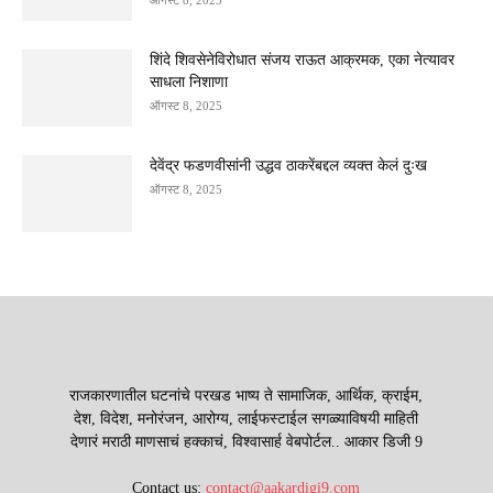
शिंदे शिवसेनेविरोधात संजय राऊत आक्रमक, एका नेत्यावर
साधला निशाणा
ऑगस्ट 8, 2025
देवेंद्र फडणवीसांनी उद्धव ठाकरेंबद्दल व्यक्त केलं दुःख
ऑगस्ट 8, 2025
राजकारणातील घटनांचे परखड भाष्य ते सामाजिक, आर्थिक, क्राईम,
देश, विदेश, मनोरंजन, आरोग्य, लाईफस्टाईल सगळ्याविषयी माहिती
देणारं मराठी माणसाचं हक्काचं, विश्वासार्ह वेबपोर्टल.. आकार डिजी 9
Contact us:
contact@aakardigi9.com