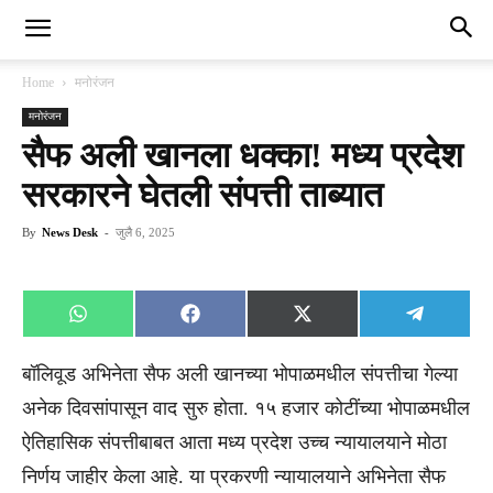
Home
मनोरंजन
मनोरंजन
सैफ अली खानला धक्का! मध्य प्रदेश
सरकारने घेतली संपत्ती ताब्यात
By
News Desk
-
जुलै 6, 2025
Share
Share
Share
Share
WhatsApp
Facebook
X
Telegra
on
on
on
on
(Twitter)
बॉलिवूड अभिनेता सैफ अली खानच्या भोपाळमधील संपत्तीचा गेल्या
अनेक दिवसांपासून वाद सुरु होता. १५ हजार कोटींच्या भोपाळमधील
ऐतिहासिक संपत्तीबाबत आता मध्य प्रदेश उच्च न्यायालयाने मोठा
निर्णय जाहीर केला आहे. या प्रकरणी न्यायालयाने अभिनेता सैफ