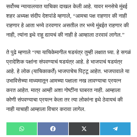
सर्वोच्च न्यायालयात याचिका दाखल केली आहे. यावर मनसेचे मुंबई
शहर अध्यक्ष संदीप देशपांडे म्हणाले, “आमचा पक्ष राहणार की नाही
राहणार हे आता भय्ये ठरवणार असतील तर भय्ये मुंबईत राहणार की
नाही, त्यांना इथे राहू द्यायचं की नाही हे आम्हाला ठरवावं लागेल.”
ते पुढे म्हणाले “त्या याचिकेमागील षडयंत्र तुम्ही लक्षात घ्या. हे सगळं
प्रादेशिक पक्षांना संपवण्याचं षडयंत्र आहे. हे भाजपाचं षडयंत्र
आहे. हे लोक (याचिकाकर्ते) भाजपाचेच पिट्टू आहेत. भाजपावाले या
उभाविसेच्या माध्यमातून आमच्या पक्षाला नख लावण्याचा प्रयत्न
करत आहेत. मात्र आम्ही अशा गोष्टींना घाबरत नाही. आम्हाला
कोणी संपवण्याचा प्रयत्न केला तर त्या लोकांना इथे ठेवायचं की
नाही याचाही आम्हाला विचार करावा लागेल.
Share
Share
Share
Share
WhatsApp
Facebook
X
Telegra
on
on
on
on
(Twitter)