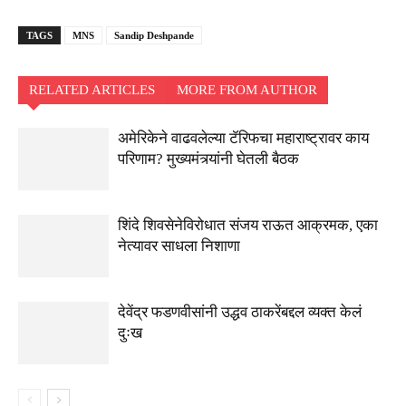
TAGS
MNS
Sandip Deshpande
RELATED ARTICLES
MORE FROM AUTHOR
अमेरिकेने वाढवलेल्या टॅरिफचा महाराष्ट्रावर काय
परिणाम? मुख्यमंत्र्यांनी घेतली बैठक
शिंदे शिवसेनेविरोधात संजय राऊत आक्रमक, एका
नेत्यावर साधला निशाणा
देवेंद्र फडणवीसांनी उद्धव ठाकरेंबद्दल व्यक्त केलं
दुःख