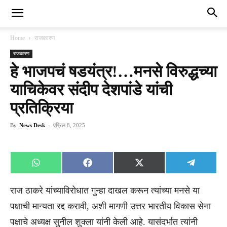
Home
राजकारण
राजकारण
हे भाजपचं षडयंत्र!…मनसे विरुद्धच्या
याचिकेवर संदीप देशपांडे यांची
प्रतिक्रिया
By
News Desk
-
एप्रिल 8, 2025
Share
Share
Share
Share
WhatsApp
Facebook
X
Telegra
on
on
on
on
(Twitter)
राज ठाकरे यांच्याविरोधात गुन्हा दाखल करून त्यांच्या मनसे या
पक्षाची मान्यता रद्द करावी, अशी मागणी उत्तर भारतीय विकास सेना
पक्षाचे अध्यक्ष सुनील शुक्ला यांनी केली आहे. यासंदर्भात त्यांनी