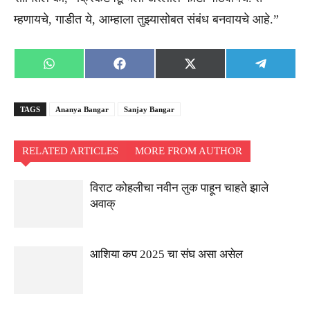
म्हणायचे, गाडीत ये, आम्हाला तुझ्यासोबत संबंध बनवायचे आहे.”
Share
Share
Share
Share
WhatsApp
Facebook
X
Telegra
on
on
on
on
(Twitter)
TAGS
Ananya Bangar
Sanjay Bangar
RELATED ARTICLES
MORE FROM AUTHOR
विराट कोहलीचा नवीन लुक पाहून चाहते झाले
अवाक्
आशिया कप 2025 चा संघ असा असेल