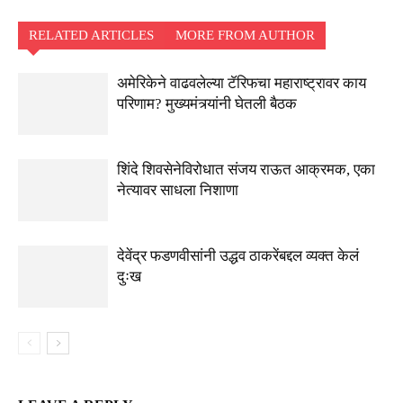
RELATED ARTICLES
MORE FROM AUTHOR
अमेरिकेने वाढवलेल्या टॅरिफचा महाराष्ट्रावर काय
परिणाम? मुख्यमंत्र्यांनी घेतली बैठक
शिंदे शिवसेनेविरोधात संजय राऊत आक्रमक, एका
नेत्यावर साधला निशाणा
देवेंद्र फडणवीसांनी उद्धव ठाकरेंबद्दल व्यक्त केलं
दुःख