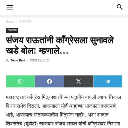
Home
राजकारण
राजकारण
संजय राऊतांनी काँग्रेसला सुनावले
खडे बोल! म्हणाले…
By
News Desk
-
एप्रिल 12, 2025
Share
Share
Share
Share
WhatsApp
Facebook
X
Telegra
on
on
on
on
(Twitter)
महाराष्ट्रात काँग्रेस मित्रपक्षांशी ज्या पद्धतीने वागली त्याचा निकाल
विधानसभेत दिसला. आपल्याला मोदी-शहांच्या भाजपला हरवायचे
आहे, आपल्याच गोतावळ्यातील मित्रांना नाही’, अशा शब्दात
शिवसेनेचे (यूबीटी) खासदार संजय राऊत यांनी काँग्रेसवर निशाणा