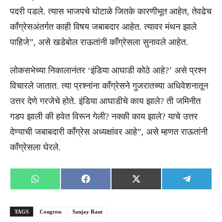
पदरी पडले. त्यास भाजपचे घोटाळे जितके कारणीभूत आहेत, तेवढेच
काँग्रेसअंतर्गत काही विषय जबाबदार आहेत. त्यावर मंथन झाले
पाहिजे”, असे खडेबोल राऊतांनी काँग्रेसला सुनावले आहेत.
लोकसभेच्या निकालानंतर ‘इंडिया आघाडी कोठे आहे?’ असे प्रश्न
विचारले जातात. त्या प्रश्नांना काँग्रेसने गुजरातच्या अधिवेशनातून
उत्तर देणे गरजेचे होते. इंडिया आघाडीचे काय झाले? ती जमिनीत
गडप झाली की हवेत विरून गेली? नक्की काय झाले? याचे उत्तर
देण्याची जबाबदारी काँग्रेस अध्यक्षांवर आहे”, असे म्हणत राऊतांनी
काँग्रेसला घेरले.
Share
Share
Share
Share
WhatsApp
Facebook
X
Telegra
on
on
on
on
(Twitter)
TAGS
Congress
Sanjay Raut