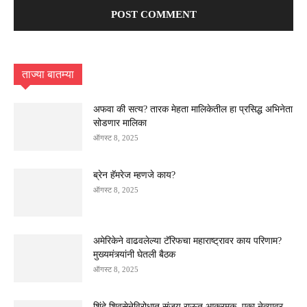
ताज्या बातम्या
अफवा की सत्य? तारक मेहता मालिकेतील हा प्रसिद्ध अभिनेता
सोडणार मालिका
ऑगस्ट 8, 2025
ब्रेन हॅमरेज म्हणजे काय?
ऑगस्ट 8, 2025
अमेरिकेने वाढवलेल्या टॅरिफचा महाराष्ट्रावर काय परिणाम?
मुख्यमंत्र्यांनी घेतली बैठक
ऑगस्ट 8, 2025
शिंदे शिवसेनेविरोधात संजय राऊत आक्रमक, एका नेत्यावर