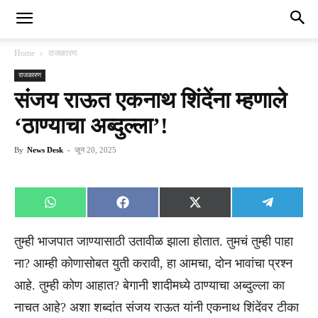
Home
राजकारण
राजकारण
संजय राऊत एकनाथ शिंदेंना म्हणाले
‘ठाण्याचा अब्दुल्ला’!
By
News Desk
-
जून 20, 2025
Share
Share
Share
Share
WhatsApp
Facebook
X
Telegra
on
on
on
on
(Twitter)
तुम्ही भाजपात जाण्यासाठी उतावीळ झाला होतात. तुमचं तुम्ही पाहा
ना? आम्ही कोणासोबत युती करावी, हा आमचा, दोन भावांचा प्रश्न
आहे. तुम्ही कोण आहात? बेगानी शादीमध्ये ठाण्याचा अब्दुल्ला का
नाचत आहे? अशा शब्दांत संजय राऊत यांनी एकनाथ शिंदेंवर टीका