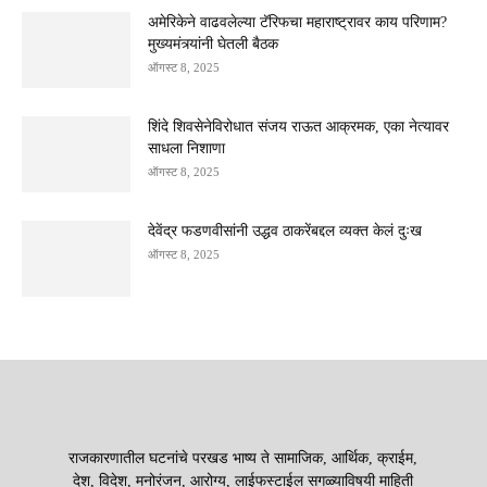
अमेरिकेने वाढवलेल्या टॅरिफचा महाराष्ट्रावर काय परिणाम?
मुख्यमंत्र्यांनी घेतली बैठक
ऑगस्ट 8, 2025
शिंदे शिवसेनेविरोधात संजय राऊत आक्रमक, एका नेत्यावर
साधला निशाणा
ऑगस्ट 8, 2025
देवेंद्र फडणवीसांनी उद्धव ठाकरेंबद्दल व्यक्त केलं दुःख
ऑगस्ट 8, 2025
राजकारणातील घटनांचे परखड भाष्य ते सामाजिक, आर्थिक, क्राईम,
देश, विदेश, मनोरंजन, आरोग्य, लाईफस्टाईल सगळ्याविषयी माहिती