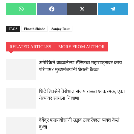
Share
Share
Share
Share
WhatsApp
Facebook
X
Telegra
on
on
on
on
(Twitter)
TAGS
Eknath Shinde
Sanjay Raut
RELATED ARTICLES
MORE FROM AUTHOR
अमेरिकेने वाढवलेल्या टॅरिफचा महाराष्ट्रावर काय
परिणाम? मुख्यमंत्र्यांनी घेतली बैठक
शिंदे शिवसेनेविरोधात संजय राऊत आक्रमक, एका
नेत्यावर साधला निशाणा
देवेंद्र फडणवीसांनी उद्धव ठाकरेंबद्दल व्यक्त केलं
दुःख