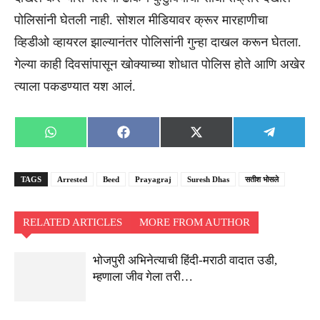
पोलिसांनी घेतली नाही. सोशल मीडियावर क्रूर मारहाणीचा
व्हिडीओ व्हायरल झाल्यानंतर पोलिसांनी गुन्हा दाखल करून घेतला.
गेल्या काही दिवसांपासून खोक्याच्या शोधात पोलिस होते आणि अखेर
त्याला पकडण्यात यश आलं.
Share
Share
Share
Share
WhatsApp
Facebook
X
Telegra
on
on
on
on
(Twitter)
TAGS
Arrested
Beed
Prayagraj
Suresh Dhas
सतीश भोसले
RELATED ARTICLES
MORE FROM AUTHOR
भोजपुरी अभिनेत्याची हिंदी-मराठी वादात उडी,
म्हणाला जीव गेला तरी…