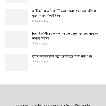
अमेरिकेने वाढवलेल्या टॅरिफचा महाराष्ट्रावर काय परिणाम?
मुख्यमंत्र्यांनी घेतली बैठक
ऑगस्ट 8, 2025
शिंदे शिवसेनेविरोधात संजय राऊत आक्रमक, एका नेत्यावर
साधला निशाणा
ऑगस्ट 8, 2025
देवेंद्र फडणवीसांनी उद्धव ठाकरेंबद्दल व्यक्त केलं दुःख
ऑगस्ट 8, 2025
राजकारणातील घटनांचे परखड भाष्य ते सामाजिक, आर्थिक, क्राईम,