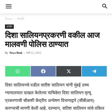
Home
क्राईम
क्राईम
दिशा सालियनप्रकरणी वकील आज
मालवणी पोलिस ठाण्यात
By
News Desk
-
मार्च 22, 2025
Share
Share
Share
Share
WhatsApp
Facebook
X
Telegra
on
on
on
on
(Twitter)
दिशा सालियनचे वडील सतीश सालियन यांनी मुंबई उच्च
न्यायालयात दाखल केलेल्या याचिकेत दिशा सालियन मृत्यू
प्रकरणाची चौकशी केंद्रीय अन्वेषण विभागाद्वारे (सीबीआय)
करण्याची मागणी केली आहे. दरम्यान, सतिश सालियन यांचे वकिल