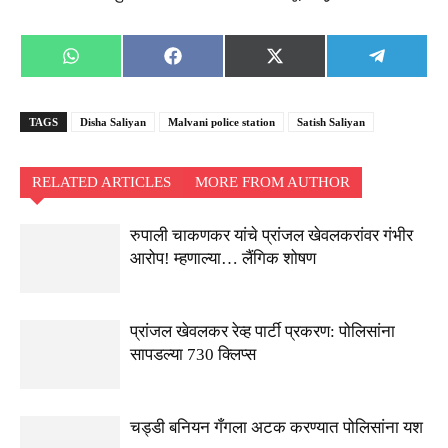
Share
Share
Share
Share
WhatsApp
Facebook
X
Telegra
on
on
on
on
(Twitter)
TAGS
Disha Saliyan
Malvani police station
Satish Saliyan
RELATED ARTICLES
MORE FROM AUTHOR
रुपाली चाकणकर यांचे प्रांजल खेवलकरांवर गंभीर
आरोप! म्हणाल्या… लैंगिक शोषण
प्रांजल खेवलकर रेव्ह पार्टी प्रकरण: पोलिसांना
सापडल्या 730 क्लिप्स
चड्डी बनियन गँगला अटक करण्यात पोलिसांना यश