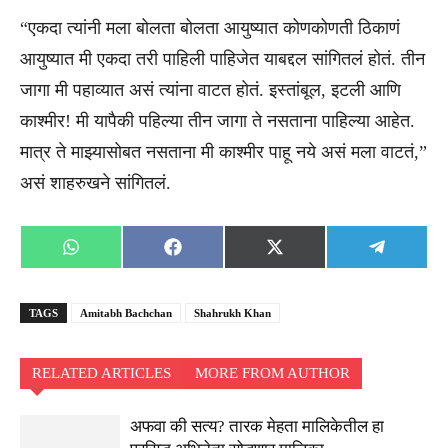
“एकदा त्यांनी मला बोलता बोलता आयुष्यात कोणकोणती ठिकाणं
आयुष्यात मी एकदा तरी पाहिली पाहिजेत याबद्दल सांगितलं होतं. तीन
जागा मी पहाव्यात असं त्यांना वाटत होतं. इस्तांबूल, इटली आणि
काश्मीर! मी यापैकी पहिल्या तीन जागा ते नसताना पाहिल्या आहेत.
मात्र ते माझ्यासोबत नसताना मी काश्मीर पाहू नये असं मला वाटतं,”
असं शाहरुखने सांगितलं.
Share
Share
Share
Share
WhatsApp
Facebook
X
Telegra
on
on
on
on
(Twitter)
TAGS
Amitabh Bachchan
Shahrukh Khan
RELATED ARTICLES
MORE FROM AUTHOR
अफवा की सत्य? तारक मेहता मालिकेतील हा