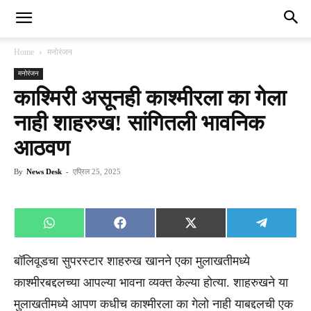
Home
मनोरंजन
मनोरंजन
काश्मिरी असूनही काश्मीरला का गेला
नाही शाहरुख! सांगितली भावनिक
आठवण
By
News Desk
-
एप्रिल 25, 2025
Share
Share
Share
Share
WhatsApp
Facebook
X
Telegra
on
on
on
on
(Twitter)
बॉलिवूडचा सुपरस्टार शाहरुख खानने एका मुलाखतीमध्ये
काश्मीरबद्दलच्या आपल्या भावना व्यक्त केल्या होत्या. शाहरुखने या
मुलाखतीमध्ये आपण कधीच काश्मीरला का गेलो नाही याबद्दलची एक