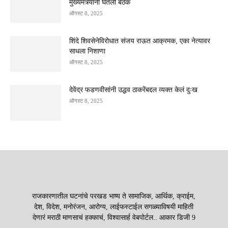
मुख्यमंत्र्यांनी घेतली बैठक
ऑगस्ट 8, 2025
शिंदे शिवसेनेविरोधात संजय राऊत आक्रमक, एका नेत्यावर
साधला निशाणा
ऑगस्ट 8, 2025
देवेंद्र फडणवीसांनी उद्धव ठाकरेंबद्दल व्यक्त केलं दुःख
ऑगस्ट 8, 2025
राजकारणातील घटनांचे परखड भाष्य ते सामाजिक, आर्थिक, क्राईम,
देश, विदेश, मनोरंजन, आरोग्य, लाईफस्टाईल सगळ्याविषयी माहिती
देणारं मराठी माणसाचं हक्काचं, विश्वासार्ह वेबपोर्टल.. आकार डिजी 9