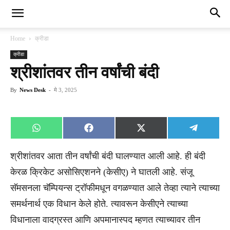
Home
क्रीडा
क्रीडा
श्रीशांतवर तीन वर्षांची बंदी
By
News Desk
-
मे 3, 2025
Share
Share
Share
Share
WhatsApp
Facebook
X
Telegra
on
on
on
on
(Twitter)
श्रीशांतवर आता तीन वर्षांची बंदी घालण्यात आली आहे. ही बंदी
केरळ क्रिकेट असोसिएशनने (केसीए) ने घातली आहे. संजू
सॅमसनला चॅम्पियन्स ट्रॉफीमधून वगळण्यात आले तेव्हा त्याने त्याच्या
समर्थनार्थ एक विधान केले होते. त्यावरून केसीएने त्याच्या
विधानाला वादग्रस्त आणि अपमानास्पद म्हणत त्याच्यावर तीन