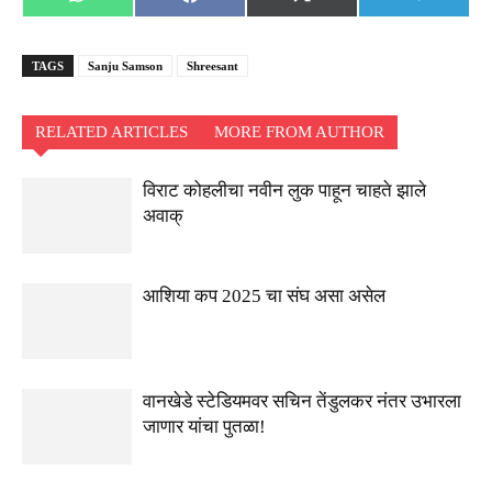
Share
Share
Share
Share
WhatsApp
Facebook
X
Telegra
on
on
on
on
(Twitter)
TAGS
Sanju Samson
Shreesant
RELATED ARTICLES
MORE FROM AUTHOR
विराट कोहलीचा नवीन लुक पाहून चाहते झाले
अवाक्
आशिया कप 2025 चा संघ असा असेल
वानखेडे स्टेडियमवर सचिन तेंडुलकर नंतर उभारला
जाणार यांचा पुतळा!