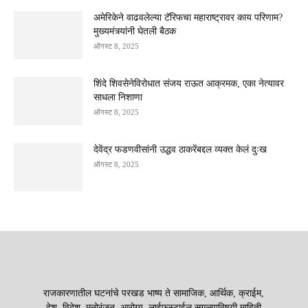
अमेरिकेने वाढवलेल्या टॅरिफचा महाराष्ट्रावर काय परिणाम?
मुख्यमंत्र्यांनी घेतली बैठक
ऑगस्ट 8, 2025
शिंदे शिवसेनेविरोधात संजय राऊत आक्रमक, एका नेत्यावर
साधला निशाणा
ऑगस्ट 8, 2025
देवेंद्र फडणवीसांनी उद्धव ठाकरेंबद्दल व्यक्त केलं दुःख
ऑगस्ट 8, 2025
राजकारणातील घटनांचे परखड भाष्य ते सामाजिक, आर्थिक, क्राईम,
देश, विदेश, मनोरंजन, आरोग्य, लाईफस्टाईल सगळ्याविषयी माहिती