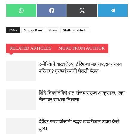
Share
Share
Share
Share
WhatsApp
Facebook
X
Telegra
on
on
on
on
(Twitter)
TAGS
Sanjay Raut
Scam
Shrikant Shinde
RELATED ARTICLES
MORE FROM AUTHOR
अमेरिकेने वाढवलेल्या टॅरिफचा महाराष्ट्रावर काय
परिणाम? मुख्यमंत्र्यांनी घेतली बैठक
शिंदे शिवसेनेविरोधात संजय राऊत आक्रमक, एका
नेत्यावर साधला निशाणा
देवेंद्र फडणवीसांनी उद्धव ठाकरेंबद्दल व्यक्त केलं
दुःख