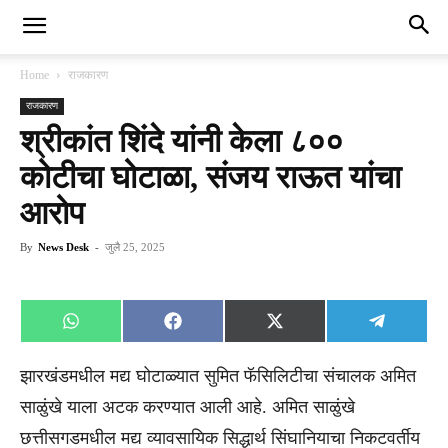
Home
राजकारण
राजकारण
श्रीकांत शिंदे यांनी केला ८००
कोटीचा घोटाळा, संजय राऊत यांचा
आरोप
By
News Desk
-
जुलै 25, 2025
Share
Share
Share
Share
WhatsApp
Facebook
X
Telegra
on
on
on
on
(Twitter)
झारखंडमधील मद्य घोटाळ्यात सुमित फॅसिलिटीचा संचालक अमित
साळुंखे याला अटक करण्यात आली आहे. अमित साळुंखे
छत्तीसगडमधील मद्य व्यावसायिक सिद्धार्थ सिंघानियाचा निकटवर्तीय