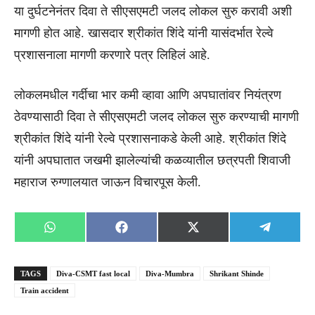
या दुर्घटनेनंतर दिवा ते सीएसएमटी जलद लोकल सुरु करावी अशी
मागणी होत आहे. खासदार श्रीकांत शिंदे यांनी यासंदर्भात रेल्वे
प्रशासनाला मागणी करणारे पत्र लिहिलं आहे.
लोकलमधील गर्दीचा भार कमी व्हावा आणि अपघातांवर नियंत्रण
ठेवण्यासाठी दिवा ते सीएसएमटी जलद लोकल सुरु करण्याची मागणी
श्रीकांत शिंदे यांनी रेल्वे प्रशासनाकडे केली आहे. श्रीकांत शिंदे
यांनी अपघातात जखमी झालेल्यांची कळव्यातील छत्रपती शिवाजी
महाराज रुग्णालयात जाऊन विचारपूस केली.
Share
Share
Share
Share
WhatsApp
Facebook
X
Telegra
on
on
on
on
(Twitter)
TAGS
Diva-CSMT fast local
Diva-Mumbra
Shrikant Shinde
Train accident