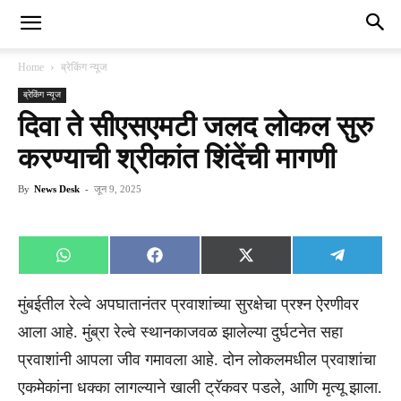
Home
ब्रेकिंग न्यूज
ब्रेकिंग न्यूज
दिवा ते सीएसएमटी जलद लोकल सुरु
करण्याची श्रीकांत शिंदेंची मागणी
By
News Desk
-
जून 9, 2025
Share
Share
Share
Share
WhatsApp
Facebook
X
Telegra
on
on
on
on
(Twitter)
मुंबईतील रेल्वे अपघातानंतर प्रवाशांच्या सुरक्षेचा प्रश्न ऐरणीवर
आला आहे. मुंब्रा रेल्वे स्थानकाजवळ झालेल्या दुर्घटनेत सहा
प्रवाशांनी आपला जीव गमावला आहे. दोन लोकलमधील प्रवाशांचा
एकमेकांना धक्का लागल्याने खाली ट्रॅकवर पडले, आणि मृत्यू झाला.