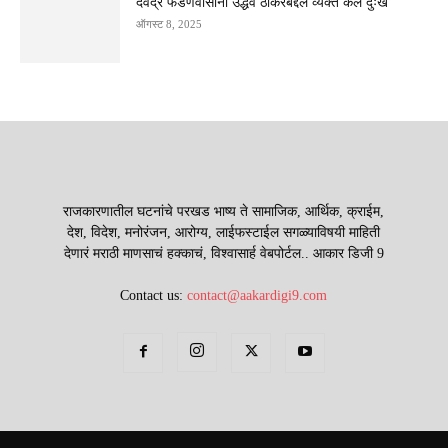
देवेंद्र फडणवीसांनी उद्धव ठाकरेंबद्दल व्यक्त केलं दुःख
ऑगस्ट 8, 2025
राजकारणातील घटनांचे परखड भाष्य ते सामाजिक, आर्थिक, क्राईम,
देश, विदेश, मनोरंजन, आरोग्य, लाईफस्टाईल सगळ्याविषयी माहिती
देणारं मराठी माणसाचं हक्काचं, विश्वासार्ह वेबपोर्टल.. आकार डिजी 9
Contact us:
contact@aakardigi9.com