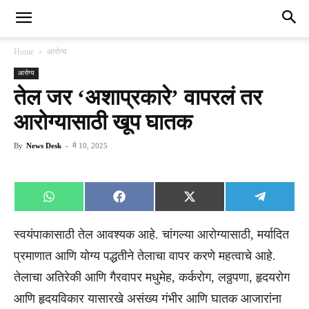
Home
आरोग्य
आरोग्य
तेल जर ‘अशाप्रकारे’ वापरलं तर
आरोग्यासाठी खूप घातक
By
News Desk
-
मे 10, 2025
Share
Share
Share
Share
WhatsApp
Facebook
X
Telegra
on
on
on
on
(Twitter)
स्वयंपाकासाठी तेल आवश्यक आहे. चांगल्या आरोग्यासाठी, मर्यादित
प्रमाणात आणि योग्य पद्धतीने तेलाचा वापर करणे महत्वाचे आहे.
तेलाचा अतिरेकी आणि गैरवापर मधुमेह, कर्करोग, लठ्ठपणा, हृदयरोग
आणि हृदयविकार यासारखे असंख्य गंभीर आणि घातक आजारांना