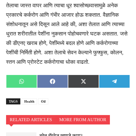
तेलाचा जास्त वापर आणि त्याचा धूर श्वासोच्छवासामुळे अनेक
प्रकारचे कर्करोग आणि गंभीर आजार होऊ शकतात. वैज्ञानिक
संशोधनातून असे दिसून आले आहे की, अशा तेलात आणि त्याच्या
धुरात शरीरातील पेशींना नुकसान पोहोचवणारे घटक असतात. जसे
की डीएनए खराब होणे, पेशींमध्ये बदल होणे आणि कर्करोगाच्या
पेशींची निर्मिती होणे. अशा तेलाचे सेवन केल्याने फुफ्फुस, कोलन,
स्तन आणि प्रोस्टेट कर्करोगाचा धोका वाढतो.
Share
Share
Share
Share
WhatsApp
Facebook
X
Telegra
on
on
on
on
(Twitter)
TAGS
Health
Oil
RELATED ARTICLES
MORE FROM AUTHOR
ब्रेन हॅमरेज म्हणजे काय?