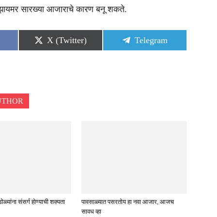
्झायमर सारख्या आजाराचे कारण बनू शकते.
Share
Share
X (Twitter)
Telegram
on
on
UTHOR
्यांना संसर्ग होण्याची शक्यता
पावसाळ्यात पसरतोय हा नवा आजार, आजच
सावध व्हा