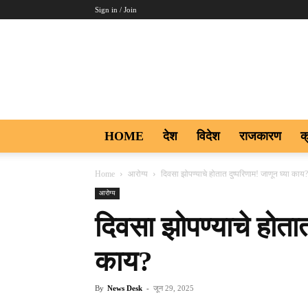
Sign in / Join
Aakar
Digi9
HOME
देश
विदेश
राजकारण
क
Home
आरोग्य
दिवसा झोपण्याचे होतात दुष्परिणाम! जाणून घ्या काय?
आरोग्य
दिवसा झोपण्याचे होतात
काय?
By
News Desk
-
जून 29, 2025