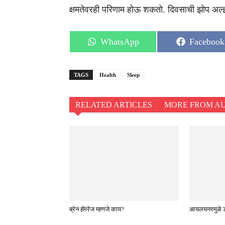
क्षमतेवरही परिणाम होऊ शकतो. दिवसाची झोप अल
Share
Share
WhatsApp
Facebook
on
on
TAGS
Health
Sleep
RELATED ARTICLES
MORE FROM A
ब्रेन हॅमरेज म्हणजे काय?
आयलयनरमुळे डोळ