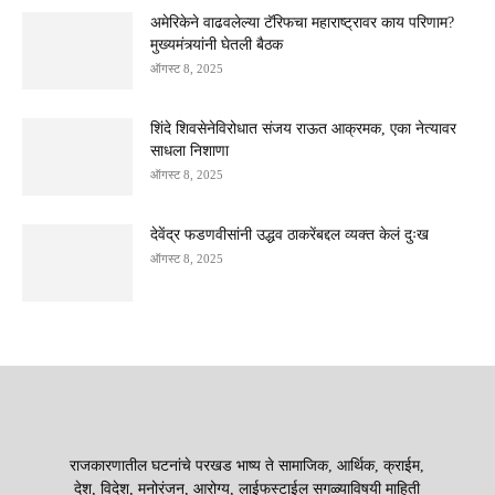
अमेरिकेने वाढवलेल्या टॅरिफचा महाराष्ट्रावर काय परिणाम?
मुख्यमंत्र्यांनी घेतली बैठक
ऑगस्ट 8, 2025
शिंदे शिवसेनेविरोधात संजय राऊत आक्रमक, एका नेत्यावर
साधला निशाणा
ऑगस्ट 8, 2025
देवेंद्र फडणवीसांनी उद्धव ठाकरेंबद्दल व्यक्त केलं दुःख
ऑगस्ट 8, 2025
राजकारणातील घटनांचे परखड भाष्य ते सामाजिक, आर्थिक, क्राईम,
देश, विदेश, मनोरंजन, आरोग्य, लाईफस्टाईल सगळ्याविषयी माहिती