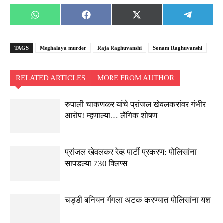
Share
Share
Share
Share
WhatsApp
Facebook
X
Telegra
on
on
on
on
(Twitter)
TAGS
Meghalaya murder
Raja Raghuvanshi
Sonam Raghuvanshi
RELATED ARTICLES
MORE FROM AUTHOR
रुपाली चाकणकर यांचे प्रांजल खेवलकरांवर गंभीर
आरोप! म्हणाल्या… लैंगिक शोषण
प्रांजल खेवलकर रेव्ह पार्टी प्रकरण: पोलिसांना
सापडल्या 730 क्लिप्स
चड्डी बनियन गँगला अटक करण्यात पोलिसांना यश