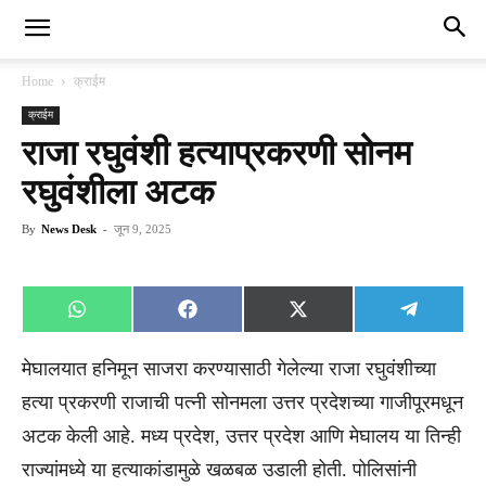
Home
क्राईम
क्राईम
राजा रघुवंशी हत्याप्रकरणी सोनम
रघुवंशीला अटक
By
News Desk
-
जून 9, 2025
Share
Share
Share
Share
WhatsApp
Facebook
X
Telegra
on
on
on
on
(Twitter)
मेघालयात हनिमून साजरा करण्यासाठी गेलेल्या राजा रघुवंशीच्या
हत्या प्रकरणी राजाची पत्नी सोनमला उत्तर प्रदेशच्या गाजीपूरमधून
अटक केली आहे. मध्य प्रदेश, उत्तर प्रदेश आणि मेघालय या तिन्ही
राज्यांमध्ये या हत्याकांडामुळे खळबळ उडाली होती. पोलिसांनी