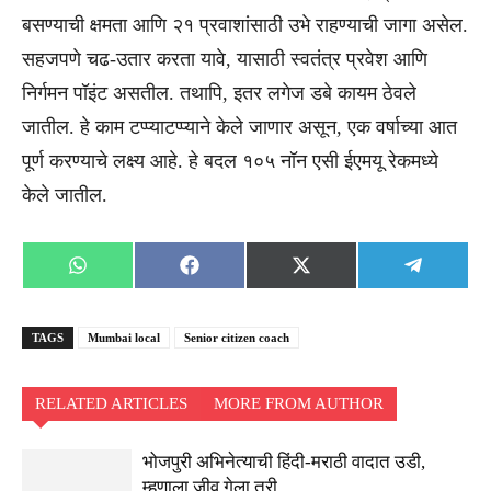
बसण्याची क्षमता आणि २१ प्रवाशांसाठी उभे राहण्याची जागा असेल.
सहजपणे चढ-उतार करता यावे, यासाठी स्वतंत्र प्रवेश आणि
निर्गमन पॉइंट असतील. तथापि, इतर लगेज डबे कायम ठेवले
जातील. हे काम टप्प्याटप्प्याने केले जाणार असून, एक वर्षाच्या आत
पूर्ण करण्याचे लक्ष्य आहे. हे बदल १०५ नॉन एसी ईएमयू रेकमध्ये
केले जातील.
Share
Share
Share
Share
WhatsApp
Facebook
X
Telegra
on
on
on
on
(Twitter)
TAGS
Mumbai local
Senior citizen coach
RELATED ARTICLES
MORE FROM AUTHOR
भोजपुरी अभिनेत्याची हिंदी-मराठी वादात उडी,
म्हणाला जीव गेला तरी…